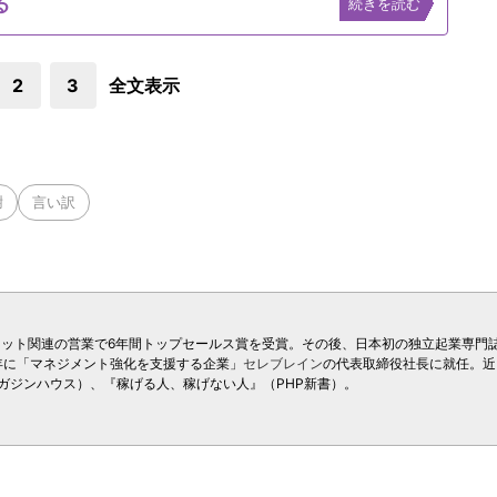
る
続きを読む
2
3
全文表示
謝
言い訳
ネット関連の営業で6年間トップセールス賞を受賞。その後、日本初の独立起業専門
年に「マネジメント強化を支援する企業」
セレブレイン
の代表取締役社長に就任。近
ガジンハウス）、『稼げる人、稼げない人』（PHP新書）。