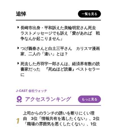
追悼
一覧を見る
長崎市出身・平和訴えた美輪明宏さん死去
ラストメッセージでも訴え「愛があれば 戦
争なんか起こりません」
つげ義春さんと白土三平さん カリスマ漫画
家、二人の「違い」とは？
死去した丹羽宇一郎さんは、経済界有数の読
書家だった 『死ぬほど読書』ベストセラー
に
J-CAST 会社ウォッチ
アクセスランキング
もっと見る
上司からのランチの誘いを断りにくい理
由 3位「情報共有を逃したくない」、2位
「職場の雰囲気を悪くしたくない」、1位