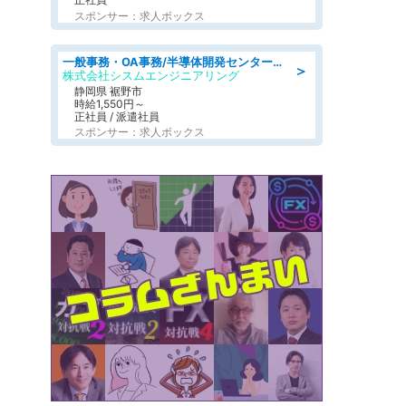
スポンサー：求人ボックス
一般事務・OA事務/半導体開発センター内で事務&軽作業スタッフ、募集
＞
株式会社シスムエンジニアリング
静岡県 裾野市
時給1,550円～
正社員 / 派遣社員
スポンサー：求人ボックス