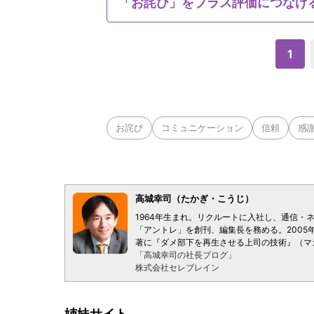
「お詫び」をプラス評価につなげ
1
お詫び
コミュニケーション
信頼
感
高城幸司（たかぎ・こうじ）
1964年生まれ。リクルートに入社し、通信・
「アントレ」を創刊、編集長を務める。2005
著に『ダメ部下を再生させる上司の技術』（マ
「高城幸司の社長ブログ」
株式会社セレブレイン
姉妹サイト