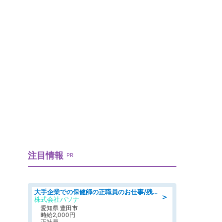
」
注目情報
PR
大手企業での保健師の正職員のお仕事/残業なし/要資格:保健師
＞
株式会社パソナ
愛知県 豊田市
時給2,000円
正社員