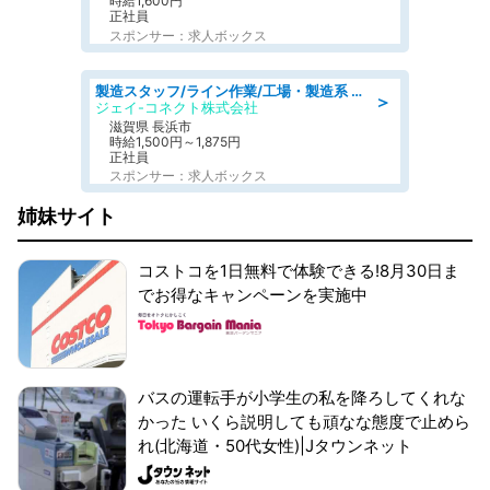
時給1,600円
正社員
スポンサー：求人ボックス
製造スタッフ/ライン作業/工場・製造系 エンジン部品の機械加工/未経験可/昼食代無料
＞
ジェイ-コネクト株式会社
滋賀県 長浜市
時給1,500円～1,875円
正社員
スポンサー：求人ボックス
姉妹サイト
コストコを1日無料で体験できる!8月30日ま
でお得なキャンペーンを実施中
バスの運転手が小学生の私を降ろしてくれな
かった いくら説明しても頑なな態度で止めら
れ(北海道・50代女性)|Jタウンネット