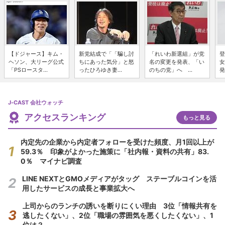
【ドジャース】キム・
新党結成で「「騙し討
「れいわ新選組」が党
登
ヘソン、大リーグ公式
ちにあった気分」と怒
名の変更を発表、「い
女
「PSロースタ...
ったひろゆき妻...
のちの党」へ ...
発
J-CAST 会社ウォッチ
アクセスランキング
もっと見る
内定先の企業から内定者フォローを受けた頻度、月1回以上が
59.3％ 印象がよかった施策に「社内報・資料の共有」83.
0％ マイナビ調査
LINE NEXTとGMOメディアがタッグ ステーブルコインを活
用したサービスの成長と事業拡大へ
上司からのランチの誘いを断りにくい理由 3位「情報共有を
逃したくない」、2位「職場の雰囲気を悪くしたくない」、1
位は？