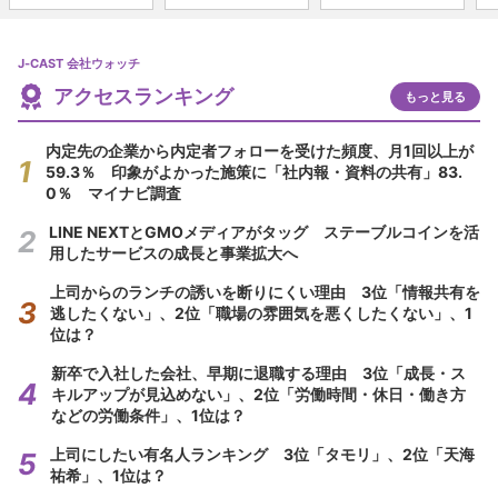
J-CAST 会社ウォッチ
アクセスランキング
もっと見る
内定先の企業から内定者フォローを受けた頻度、月1回以上が
59.3％ 印象がよかった施策に「社内報・資料の共有」83.
0％ マイナビ調査
LINE NEXTとGMOメディアがタッグ ステーブルコインを活
用したサービスの成長と事業拡大へ
上司からのランチの誘いを断りにくい理由 3位「情報共有を
逃したくない」、2位「職場の雰囲気を悪くしたくない」、1
位は？
新卒で入社した会社、早期に退職する理由 3位「成長・ス
キルアップが見込めない」、2位「労働時間・休日・働き方
などの労働条件」、1位は？
上司にしたい有名人ランキング 3位「タモリ」、2位「天海
祐希」、1位は？