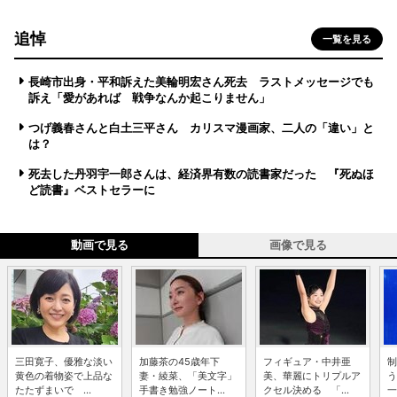
追悼
一覧を見る
長崎市出身・平和訴えた美輪明宏さん死去 ラストメッセージでも
訴え「愛があれば 戦争なんか起こりません」
つげ義春さんと白土三平さん カリスマ漫画家、二人の「違い」と
は？
死去した丹羽宇一郎さんは、経済界有数の読書家だった 『死ぬほ
ど読書』ベストセラーに
動画で見る
画像で見る
三田寛子、優雅な淡い
加藤茶の45歳年下
フィギュア・中井亜
制
黄色の着物姿で上品な
妻・綾菜、「美文字」
美、華麗にトリプルア
う
たたずまいで ...
手書き勉強ノート...
クセル決める 「...
一