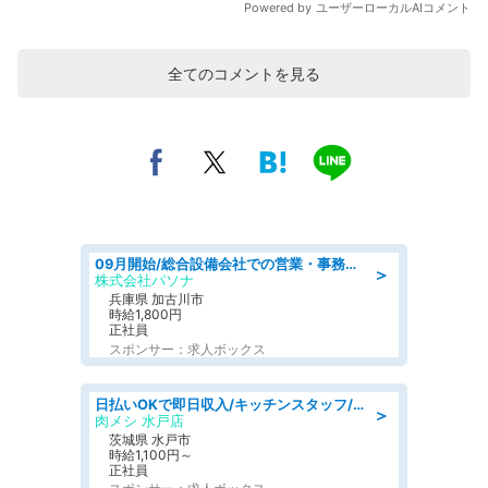
全てのコメントを見る
09月開始/総合設備会社での営業・事務のお仕事/車通勤可/賞与あり/営業/営業事務
＞
株式会社パソナ
兵庫県 加古川市
時給1,800円
正社員
スポンサー：求人ボックス
日払いOKで即日収入/キッチンスタッフ/「原付免許必須」デリバリー業務など、自己成長可能な幅広い仕事に挑戦!髪型自由&ピアス・ネイルOK/茨城県/水戸市
＞
肉メシ 水戸店
茨城県 水戸市
時給1,100円～
正社員