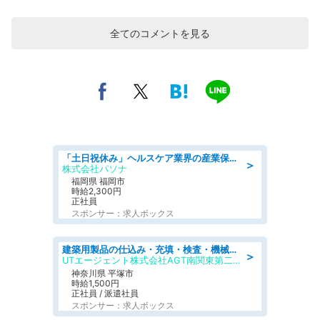
全てのコメントを見る
「土日祝休み」ヘルスケア業界の産業保健師/高時給/未経験OK/要資格:保健師、正看護師
＞
株式会社パソナ
福岡県 福岡市
時給2,300円
正社員
スポンサー：求人ボックス
建築用製品の仕込み・充填・検査・機械操作/寮完備/日払い/工場・製造
＞
UTエージェント株式会社AGT南関東第二CU
神奈川県 平塚市
時給1,500円
正社員 / 派遣社員
スポンサー：求人ボックス