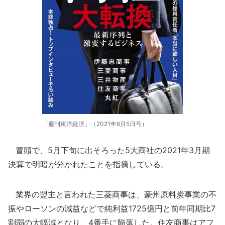
「週刊東洋経済」（2021年6月5日号）
冒頭で、5月下旬に出そろった5大商社の2021年3月期
決算で明暗が分かれたことを指摘している。
業界の盟主と言われた三菱商事は、豪州原料炭事業の不
振やローソンの減益などで純利益1725億円と前年同期比7
割弱の大幅減となり、4番手に陥落した。住友商事はアフ