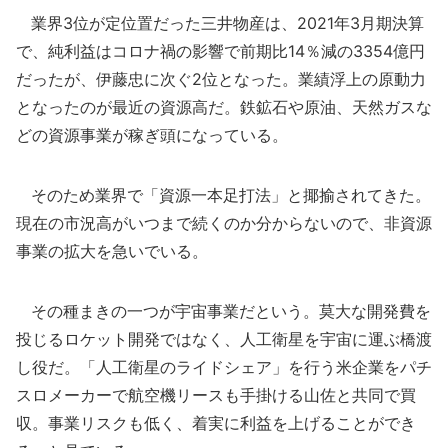
業界3位が定位置だった三井物産は、2021年3月期決算
で、純利益はコロナ禍の影響で前期比14％減の3354億円
だったが、伊藤忠に次ぐ2位となった。業績浮上の原動力
となったのが最近の資源高だ。鉄鉱石や原油、天然ガスな
どの資源事業が稼ぎ頭になっている。
そのため業界で「資源一本足打法」と揶揄されてきた。
現在の市況高がいつまで続くのか分からないので、非資源
事業の拡大を急いでいる。
その種まきの一つが宇宙事業だという。莫大な開発費を
投じるロケット開発ではなく、人工衛星を宇宙に運ぶ橋渡
し役だ。「人工衛星のライドシェア」を行う米企業をパチ
スロメーカーで航空機リースも手掛ける山佐と共同で買
収。事業リスクも低く、着実に利益を上げることができ