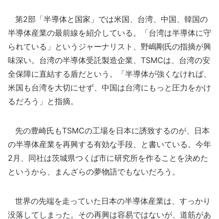
第2部「半導体と国家」では米国、台湾、中国、韓国の
半導体産業の最前線を紹介している。「台湾は半導体に守
られている」というジャーナリスト、野嶋剛氏の指摘が興
味深い。台湾の半導体受託製造企業、TSMCは、台湾の安
全保障に直結する盾だという。「半導体が強くなければ、
米国も台湾を大切にせず、中国は台湾にもっと圧力をかけ
るだろう」と指摘。
先の豊崎氏もTSMCの工場を日本に誘致するのが、日本
の半導体産業を再興する有効な手段、と書いている。今年
2月、同社は茨城県つくば市に研究所を作ることを決めた
というから、まんざらの夢物語でもないだろう。
世界の先端を走っていた日本の半導体産業は、すっかり
没落してしまった。その再興は容易ではないが、道筋があ