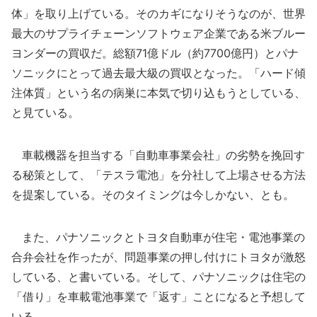
体」を取り上げている。そのカギになりそうなのが、世界
最大のサプライチェーンソフトウェア企業である米ブルー
ヨンダーの買収だ。総額71億ドル（約7700億円）とパナ
ソニックにとって過去最大級の買収となった。「ハード傾
注体質」という名の病巣に本気で切り込もうとしている、
と見ている。
車載機器を担当する「自動車事業会社」の劣勢を挽回す
る秘策として、「テスラ電池」を分社して上場させる方法
を提案している。そのタイミングは今しかない、とも。
また、パナソニックとトヨタ自動車が住宅・電池事業の
合弁会社を作ったが、問題事業の押し付けにトヨタが激怒
している、と書いている。そして、パナソニックは住宅の
「借り」を車載電池事業で「返す」ことになると予想して
いる。