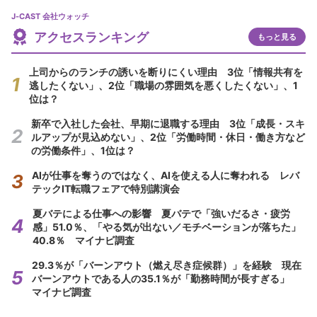
J-CAST 会社ウォッチ
アクセスランキング
もっと見る
上司からのランチの誘いを断りにくい理由 3位「情報共有を
逃したくない」、2位「職場の雰囲気を悪くしたくない」、1
位は？
新卒で入社した会社、早期に退職する理由 3位「成長・スキ
ルアップが見込めない」、2位「労働時間・休日・働き方など
の労働条件」、1位は？
AIが仕事を奪うのではなく、AIを使える人に奪われる レバ
テックIT転職フェアで特別講演会
夏バテによる仕事への影響 夏バテで「強いだるさ・疲労
感」51.0％、「やる気が出ない／モチベーションが落ちた」
40.8％ マイナビ調査
29.3％が「バーンアウト（燃え尽き症候群）」を経験 現在
バーンアウトである人の35.1％が「勤務時間が長すぎる」
マイナビ調査