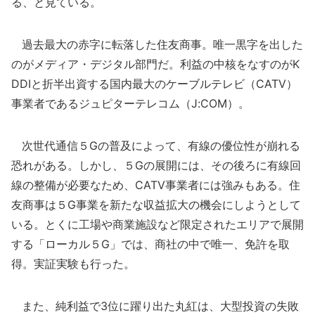
る、と見ている。
過去最大の赤字に転落した住友商事。唯一黒字を出した
のがメディア・デジタル部門だ。利益の中核をなすのがK
DDIと折半出資する国内最大のケーブルテレビ（CATV）
事業者であるジュピターテレコム（J:COM）。
次世代通信５Gの普及によって、有線の優位性が崩れる
恐れがある。しかし、５Gの展開には、その後ろに有線回
線の整備が必要なため、CATV事業者には強みもある。住
友商事は５G事業を新たな収益拡大の機会にしようとして
いる。とくに工場や商業施設など限定されたエリアで展開
する「ローカル５G」では、商社の中で唯一、免許を取
得。実証実験も行った。
また、純利益で3位に躍り出た丸紅は、大型投資の失敗