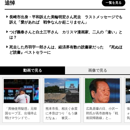
追悼
一覧を見る
長崎市出身・平和訴えた美輪明宏さん死去 ラストメッセージでも
訴え「愛があれば 戦争なんか起こりません」
つげ義春さんと白土三平さん カリスマ漫画家、二人の「違い」と
は？
死去した丹羽宇一郎さんは、経済界有数の読書家だった 『死ぬほ
ど読書』ベストセラーに
動画で見る
画像で見る
「異物使用疑惑」元韓
熊本市長、相次ぐ余震
広島原爆の日、小沢一
張
国セーブ王、出場停止
に本音ぽつり「もう嫌
郎氏が高市政権を「戦
ォ
明けマウンドで...
だなぁ」 被災...
前回帰路線」と...
気