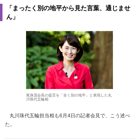
「まったく別の地平から見た言葉、通じませ
ん」
尾身茂会長の提言を「全く別の地平」と表現した丸
川珠代五輪相
丸川珠代五輪担当相も6月4日の記者会見で、こう述べ
た。