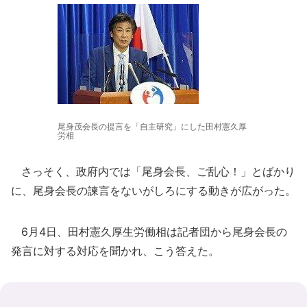
尾身茂会長の提言を「自主研究」にした田村憲久厚
労相
さっそく、政府内では「尾身会長、ご乱心！」とばかり
に、尾身会長の諫言をないがしろにする動きが広がった。
6月4日、田村憲久厚生労働相は記者団から尾身会長の
発言に対する対応を聞かれ、こう答えた。