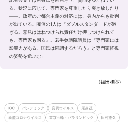
る。状況に応じて、専門家を尊重したり突き放したり
――。政府のご都合主義の対応には、身内からも批判
が出ている。閣僚の1人は『ダブルスタンダードが過
ぎる。意見ははねつけられ責任だけ押しつけられて
も、専門家も困る』。若手参議院議員は『専門家には
影響力がある。国民は同調するだろう』と専門家軽視
の姿勢を危ぶむ」
（福田和郎）
IOC
パンデミック
変異ウイルス
尾身茂
新型コロナウイルス
東京五輪・パラリンピック
田村憲久