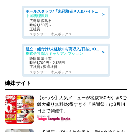
ホールスタッフ/「未経験者さん&バイトデビューも大歓迎」残業ほぼなし×1日3時間〜勤務OK!フォロー体制も充実/広島県/広島市南区
＞
中国料理敦煌
広島県 広島市
時給1,150円～
正社員
スポンサー：求人ボックス
組立・組付け/未経験OK/高収入/日払いOK/寮費無料/交替制
＞
株式会社綜合キャリアオプション
静岡県 富士市
時給1,700円～2,125円
正社員 / 派遣社員
スポンサー：求人ボックス
姉妹サイト
【かつや】人気メニューが税抜150円引き&ご
飯大盛り無料!お得すぎる「感謝祭」は8月14
日まで開催中。
「多指症」で生まれた娘と、受け止められな