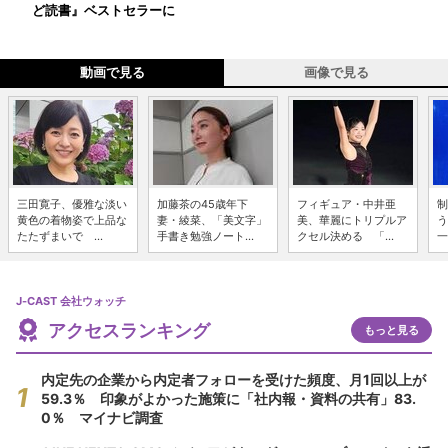
ど読書』ベストセラーに
動画で見る
画像で見る
三田寛子、優雅な淡い
加藤茶の45歳年下
フィギュア・中井亜
制
黄色の着物姿で上品な
妻・綾菜、「美文字」
美、華麗にトリプルア
う
たたずまいで ...
手書き勉強ノート...
クセル決める 「...
一
J-CAST 会社ウォッチ
アクセスランキング
もっと見る
内定先の企業から内定者フォローを受けた頻度、月1回以上が
59.3％ 印象がよかった施策に「社内報・資料の共有」83.
0％ マイナビ調査