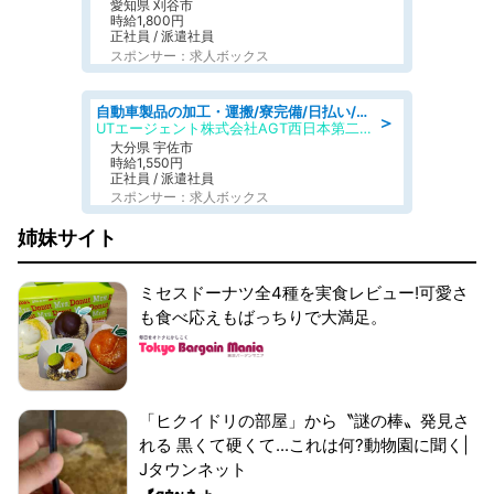
愛知県 刈谷市
時給1,800円
正社員 / 派遣社員
スポンサー：求人ボックス
自動車製品の加工・運搬/寮完備/日払い/工場・製造
＞
UTエージェント株式会社AGT西日本第二CU
大分県 宇佐市
時給1,550円
正社員 / 派遣社員
スポンサー：求人ボックス
姉妹サイト
ミセスドーナツ全4種を実食レビュー!可愛さ
も食べ応えもばっちりで大満足。
「ヒクイドリの部屋」から〝謎の棒〟発見さ
れる 黒くて硬くて...これは何?動物園に聞く|
Jタウンネット