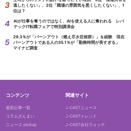
逃したくない」、2位「職場の雰囲気を悪くしたくない」、1
位は？
AIが仕事を奪うのではなく、AIを使える人に奪われる レバ
テックIT転職フェアで特別講演会
29.3％が「バーンアウト（燃え尽き症候群）」を経験 現在
バーンアウトである人の35.1％が「勤務時間が長すぎる」
マイナビ調査
コンテンツ
関連サイト
最新記事一覧
J-CASTニュース
コラムざんまい
J-CASTトレンド
ニュース pickup
J-CAST会社ウォッチ