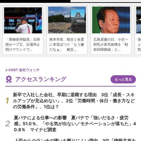
「異物使用疑惑」元韓
熊本市長、相次ぐ余震
広島原爆の日、小沢一
張
国セーブ王、出場停止
に本音ぽつり「もう嫌
郎氏が高市政権を「戦
ォ
明けマウンドで...
だなぁ」 被災...
前回帰路線」と...
気
J-CAST 会社ウォッチ
アクセスランキング
もっと見る
新卒で入社した会社、早期に退職する理由 3位「成長・スキ
ルアップが見込めない」、2位「労働時間・休日・働き方など
の労働条件」、1位は？
夏バテによる仕事への影響 夏バテで「強いだるさ・疲労
感」51.0％、「やる気が出ない／モチベーションが落ちた」4
0.8％ マイナビ調査
上司からのランチの誘いを断りにくい理由 3位「情報共有を