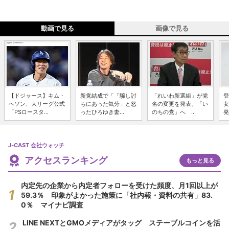
動画で見る
画像で見る
【ドジャース】キム・
新党結成で「「騙し討
「れいわ新選組」が党
登
ヘソン、大リーグ公式
ちにあった気分」と怒
名の変更を発表、「い
女
「PSロースタ...
ったひろゆき妻...
のちの党」へ ...
発
J-CAST 会社ウォッチ
アクセスランキング
もっと見る
内定先の企業から内定者フォローを受けた頻度、月1回以上が
59.3％ 印象がよかった施策に「社内報・資料の共有」83.
0％ マイナビ調査
LINE NEXTとGMOメディアがタッグ ステーブルコインを活