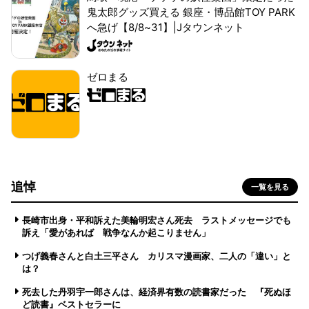
鬼太郎グッズ買える 銀座・博品館TOY PARK
へ急げ【8/8~31】|Jタウンネット
ゼロまる
追悼
一覧を見る
長崎市出身・平和訴えた美輪明宏さん死去 ラストメッセージでも
訴え「愛があれば 戦争なんか起こりません」
つげ義春さんと白土三平さん カリスマ漫画家、二人の「違い」と
は？
死去した丹羽宇一郎さんは、経済界有数の読書家だった 『死ぬほ
ど読書』ベストセラーに