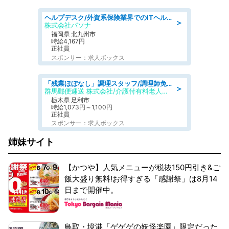
ヘルプデスク/外資系保険業界でのITヘルプデスク業務/駅近/即日勤務可/ヘルプデスク
＞
株式会社パソナ
福岡県 北九州市
時給4,167円
正社員
スポンサー：求人ボックス
「残業ほぼなし」調理スタッフ/調理師免許必須/正職員/日勤のみ/介護付き有料老人ホーム/社会保障完備
＞
群馬郵便逓送 株式会社/介護付有料老人ホーム ふる里
栃木県 足利市
時給1,073円～1,100円
正社員
スポンサー：求人ボックス
姉妹サイト
【かつや】人気メニューが税抜150円引き&ご
飯大盛り無料!お得すぎる「感謝祭」は8月14
日まで開催中。
鳥取・境港「ゲゲゲの妖怪楽園」限定だった