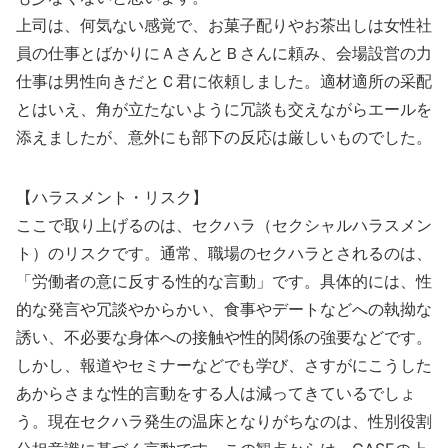
上司は、何気ない感覚で、お菓子配りやお茶出しは女性社
員の仕事とばかりにＡさんとＢさんに頼み、会場設営の力
仕事は男性向きだとＣ君に依頼しました。適材適所の采配
とはいえ、角が立たないように冗談も交えながらエールを
添えましたが、意外にも部下の反応は厳しいものでした。
【ハラスメント・リスク】
ここで取り上げるのは、セクハラ（セクシャルハラスメン
ト）のリスクです。通常、職場のセクハラとされるのは、
「労働者の意に反する性的な言動」です。具体的には、性
的な発言や冗談やからかい、食事やデートなどへの執拗な
誘い、不必要な身体への接触や性的関係の強要などです。
しかし、報道やセミナーなどでも学び、さすがにこうした
あからさまな性的言動をする人は減ってきているでしょ
う。現在セクハラ発生の温床となりがちなのは、性別役割