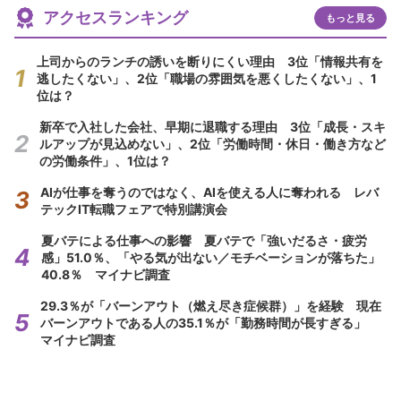
アクセスランキング
もっと見る
上司からのランチの誘いを断りにくい理由 3位「情報共有を
逃したくない」、2位「職場の雰囲気を悪くしたくない」、1
位は？
新卒で入社した会社、早期に退職する理由 3位「成長・スキ
ルアップが見込めない」、2位「労働時間・休日・働き方など
の労働条件」、1位は？
AIが仕事を奪うのではなく、AIを使える人に奪われる レバ
テックIT転職フェアで特別講演会
夏バテによる仕事への影響 夏バテで「強いだるさ・疲労
感」51.0％、「やる気が出ない／モチベーションが落ちた」
40.8％ マイナビ調査
29.3％が「バーンアウト（燃え尽き症候群）」を経験 現在
バーンアウトである人の35.1％が「勤務時間が長すぎる」
マイナビ調査