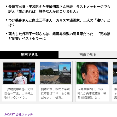
長崎市出身・平和訴えた美輪明宏さん死去 ラストメッセージでも
訴え「愛があれば 戦争なんか起こりません」
つげ義春さんと白土三平さん カリスマ漫画家、二人の「違い」と
は？
死去した丹羽宇一郎さんは、経済界有数の読書家だった 『死ぬほ
ど読書』ベストセラーに
動画で見る
画像で見る
「異物使用疑惑」元韓
熊本市長、相次ぐ余震
広島原爆の日、小沢一
張
国セーブ王、出場停止
に本音ぽつり「もう嫌
郎氏が高市政権を「戦
ォ
明けマウンドで...
だなぁ」 被災...
前回帰路線」と...
気
J-CAST 会社ウォッチ