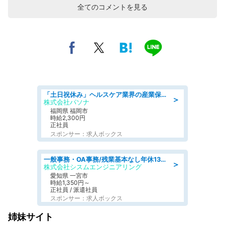
全てのコメントを見る
「土日祝休み」ヘルスケア業界の産業保健師/高時給/未経験OK/要資格:保健師、正看護師
＞
株式会社パソナ
福岡県 福岡市
時給2,300円
正社員
スポンサー：求人ボックス
一般事務・OA事務/残業基本なし年休130日社保完備の一般・調達事務
＞
株式会社シスムエンジニアリング
愛知県 一宮市
時給1,350円～
正社員 / 派遣社員
スポンサー：求人ボックス
姉妹サイト