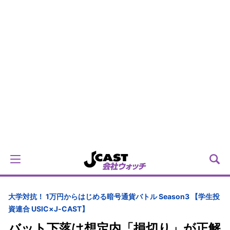
大学対抗！ 1万円からはじめる暗号通貨バトル Season3 【学生投
資連合 USIC×J-CAST】
バット下落は想定内「損切り」が正解