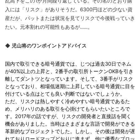
乱高下をこの1か月間繰り返している。その名のとおり購
入には「リスク」がありそうだ。6300円ほどの少ない資
産だが、バットまたは状況を見てリスクで今後戦っていき
たい。元本割れの可能性もあるが......。
◆ 児山将のワンポイントアドバイス
国内で取引できる暗号通貨では、じつは過去30日でネム
が40%以上の上昇と、2番手の取引所トークンOKBを引き
離してダントツとなっています。そして、3番手がリスク
となっており、相場低迷期に上昇している暗号通貨に目を
付けている点はとても良い判断ではないでしょうか。
ただ、リスクは熱しやすく冷めやすい暗号通貨であるた
め、メリハリのある取引を心掛けてもらいたいところで
す。2017年の話ですが、リスクの開発者と直接話を聞く
機会がありました。当時はさまざまな言語で開発ができる
革新的なプロジェクトでした。しかし、その後は開発が遅
れておりロードマップどおりに進まず、他に優秀なブロッ