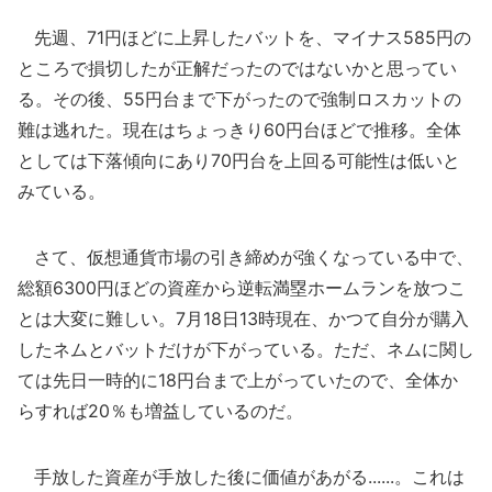
先週、71円ほどに上昇したバットを、マイナス585円の
ところで損切したが正解だったのではないかと思ってい
る。その後、55円台まで下がったので強制ロスカットの
難は逃れた。現在はちょっきり60円台ほどで推移。全体
としては下落傾向にあり70円台を上回る可能性は低いと
みている。
さて、仮想通貨市場の引き締めが強くなっている中で、
総額6300円ほどの資産から逆転満塁ホームランを放つこ
とは大変に難しい。7月18日13時現在、かつて自分が購入
したネムとバットだけが下がっている。ただ、ネムに関し
ては先日一時的に18円台まで上がっていたので、全体か
らすれば20％も増益しているのだ。
手放した資産が手放した後に価値があがる......。これは