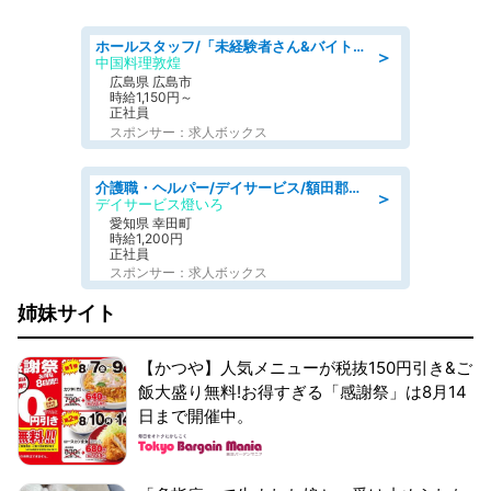
ホールスタッフ/「未経験者さん&バイトデビューも大歓迎」残業ほぼなし×1日3時間〜勤務OK!フォロー体制も充実/広島県/広島市南区
＞
中国料理敦煌
広島県 広島市
時給1,150円～
正社員
スポンサー：求人ボックス
介護職・ヘルパー/デイサービス/額田郡幸田町/JR東海道本線 幸田/愛知県
＞
デイサービス燈いろ
愛知県 幸田町
時給1,200円
正社員
スポンサー：求人ボックス
姉妹サイト
【かつや】人気メニューが税抜150円引き&ご
飯大盛り無料!お得すぎる「感謝祭」は8月14
日まで開催中。