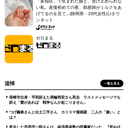
「多指症」で生まれた娘と、受け止められな
い私。産後初めての夜、助産師がミルクをあ
げてるのを見て...(静岡県・20代女性)|Jタウ
ンネット
ゼロまる
追悼
一覧を見る
長崎市出身・平和訴えた美輪明宏さん死去 ラストメッセージでも
訴え「愛があれば 戦争なんか起こりません」
つげ義春さんと白土三平さん カリスマ漫画家、二人の「違い」と
は？
死去した丹羽宇一郎さんは、経済界有数の読書家だった 『死ぬほ