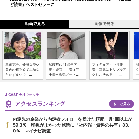
ど読書』ベストセラーに
動画で見る
画像で見る
三田寛子、優雅な淡い
加藤茶の45歳年下
フィギュア・中井亜
制
黄色の着物姿で上品な
妻・綾菜、「美文字」
美、華麗にトリプルア
う
たたずまいで ...
手書き勉強ノート...
クセル決める 「...
一
J-CAST 会社ウォッチ
アクセスランキング
もっと見る
内定先の企業から内定者フォローを受けた頻度、月1回以上が
59.3％ 印象がよかった施策に「社内報・資料の共有」83.
0％ マイナビ調査