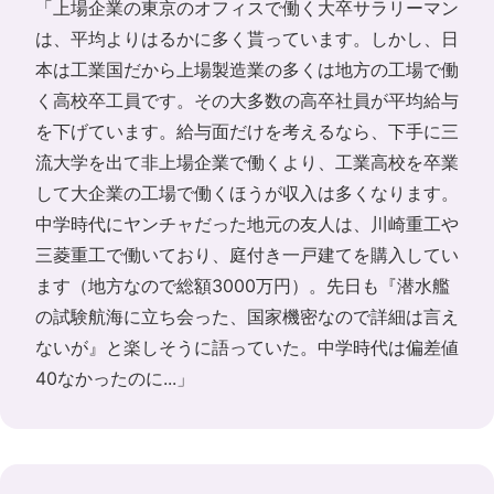
「上場企業の東京のオフィスで働く大卒サラリーマン
は、平均よりはるかに多く貰っています。しかし、日
本は工業国だから上場製造業の多くは地方の工場で働
く高校卒工員です。その大多数の高卒社員が平均給与
を下げています。給与面だけを考えるなら、下手に三
流大学を出て非上場企業で働くより、工業高校を卒業
して大企業の工場で働くほうが収入は多くなります。
中学時代にヤンチャだった地元の友人は、川崎重工や
三菱重工で働いており、庭付き一戸建てを購入してい
ます（地方なので総額3000万円）。先日も『潜水艦
の試験航海に立ち会った、国家機密なので詳細は言え
ないが』と楽しそうに語っていた。中学時代は偏差値
40なかったのに...」