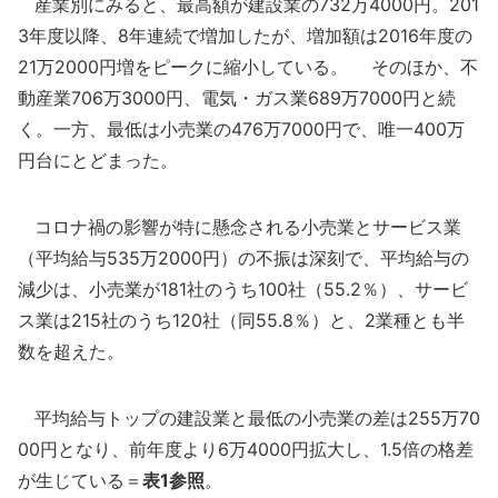
産業別にみると、最高額が建設業の732万4000円。201
3年度以降、8年連続で増加したが、増加額は2016年度の
21万2000円増をピークに縮小している。 そのほか、不
動産業706万3000円、電気・ガス業689万7000円と続
く。一方、最低は小売業の476万7000円で、唯一400万
円台にとどまった。
コロナ禍の影響が特に懸念される小売業とサービス業
（平均給与535万2000円）の不振は深刻で、平均給与の
減少は、小売業が181社のうち100社（55.2％）、サービ
ス業は215社のうち120社（同55.8％）と、2業種とも半
数を超えた。
平均給与トップの建設業と最低の小売業の差は255万70
00円となり、前年度より6万4000円拡大し、1.5倍の格差
が生じている＝
表1参照
。