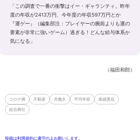
「この調査で一番の衝撃はイー・ギャランティ。昨年
度の年収が2413万円、今年度の年収597万円とか
『運ゲー』（編集部注：プレイヤーの腕前よりも運の
要素が非常に強いゲーム）過ぎる！どんな給与体系か
気になる」
（福田和郎）
コロナ禍
不動産
共働き
平均年収
業績悪化
総合商社