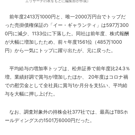
工リサーチの表をもとに編集部が作成）
前年度2413万1000円と、唯一2000万円台でトップだ
った売掛債権保証の「イー・ギャランティ」は597万300
0円に減少、1133位に下落した。同社は前年度、株式報酬
が大幅に増加したため、前々年度1561位（485万1000
円）から一気にトップに躍り出たが、元に戻った。
平均給与の増加率トップは、松井証券で前年度比24.3％
増。業績好調で賞与が増加したほか、 20年度はコロナ禍
での慰労金として全社員に賞与1か月分を支払い、平均給
与を大幅に押し上げた。
なお、調査対象外の持株会社377社では、最高はTBSホ
ールディングスの1501万6000円だった。