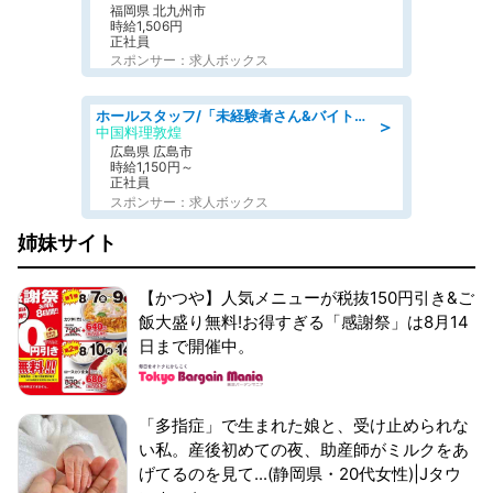
福岡県 北九州市
時給1,506円
正社員
スポンサー：求人ボックス
ホールスタッフ/「未経験者さん&バイトデビューも大歓迎」残業ほぼなし×1日3時間〜勤務OK!フォロー体制も充実/広島県/広島市南区
＞
中国料理敦煌
広島県 広島市
時給1,150円～
正社員
スポンサー：求人ボックス
姉妹サイト
【かつや】人気メニューが税抜150円引き&ご
飯大盛り無料!お得すぎる「感謝祭」は8月14
日まで開催中。
「多指症」で生まれた娘と、受け止められな
い私。産後初めての夜、助産師がミルクをあ
げてるのを見て...(静岡県・20代女性)|Jタウ