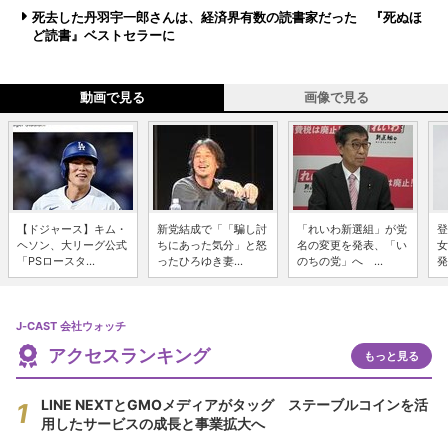
死去した丹羽宇一郎さんは、経済界有数の読書家だった 『死ぬほ
ど読書』ベストセラーに
動画で見る
画像で見る
【ドジャース】キム・
新党結成で「「騙し討
「れいわ新選組」が党
登
ヘソン、大リーグ公式
ちにあった気分」と怒
名の変更を発表、「い
女
「PSロースタ...
ったひろゆき妻...
のちの党」へ ...
発
J-CAST 会社ウォッチ
アクセスランキング
もっと見る
LINE NEXTとGMOメディアがタッグ ステーブルコインを活
用したサービスの成長と事業拡大へ