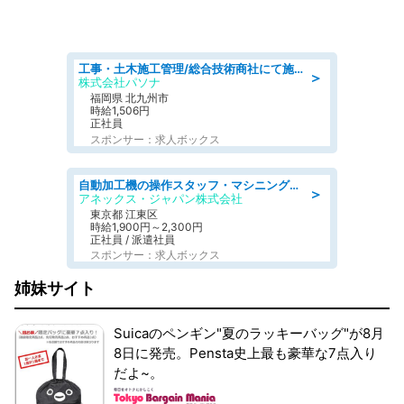
工事・土木施工管理/総合技術商社にて施工管理のお仕事/即日勤務可/車通勤可/工事・土木施工管理/生産・品質管理
＞
株式会社パソナ
福岡県 北九州市
時給1,506円
正社員
スポンサー：求人ボックス
自動加工機の操作スタッフ・マシニングセンタ/工業系卒歓迎/未経験OK/年間休日125日/ブランクOK/交通費支給
＞
アネックス・ジャパン株式会社
東京都 江東区
時給1,900円～2,300円
正社員 / 派遣社員
スポンサー：求人ボックス
姉妹サイト
Suicaのペンギン"夏のラッキーバッグ"が8月
8日に発売。Pensta史上最も豪華な7点入り
だよ~。