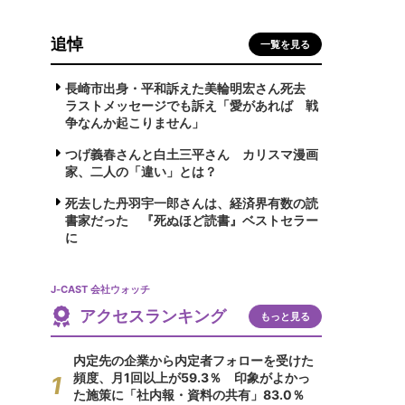
追悼
一覧を見る
長崎市出身・平和訴えた美輪明宏さん死去
ラストメッセージでも訴え「愛があれば 戦
争なんか起こりません」
つげ義春さんと白土三平さん カリスマ漫画
家、二人の「違い」とは？
死去した丹羽宇一郎さんは、経済界有数の読
書家だった 『死ぬほど読書』ベストセラー
に
J-CAST 会社ウォッチ
アクセスランキング
もっと見る
内定先の企業から内定者フォローを受けた
頻度、月1回以上が59.3％ 印象がよかっ
た施策に「社内報・資料の共有」83.0％