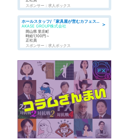
スポンサー：求人ボックス
ホールスタッフ/「家具屋が営むカフェスタッフ!」週2日～OK!嬉しいまかない付き/岡山県/浅口郡里庄町
＞
AKASE GROUP株式会社
岡山県 里庄町
時給1,100円～
正社員
スポンサー：求人ボックス