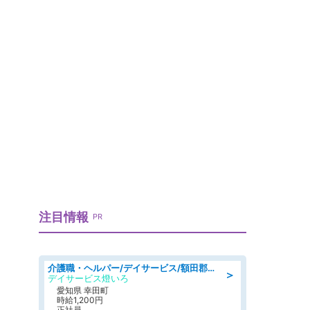
」
注目情報
PR
介護職・ヘルパー/デイサービス/額田郡幸田町/JR東海道本線 幸田/愛知県
＞
デイサービス燈いろ
愛知県 幸田町
時給1,200円
正社員