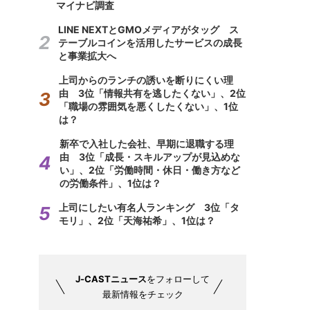
マイナビ調査
LINE NEXTとGMOメディアがタッグ ス
テーブルコインを活用したサービスの成長
と事業拡大へ
上司からのランチの誘いを断りにくい理
由 3位「情報共有を逃したくない」、2位
「職場の雰囲気を悪くしたくない」、1位
は？
新卒で入社した会社、早期に退職する理
由 3位「成長・スキルアップが見込めな
い」、2位「労働時間・休日・働き方など
の労働条件」、1位は？
上司にしたい有名人ランキング 3位「タ
モリ」、2位「天海祐希」、1位は？
J-CASTニュース
をフォローして
最新情報をチェック