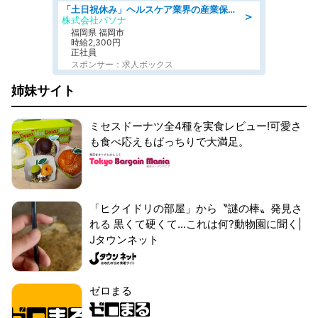
「土日祝休み」ヘルスケア業界の産業保健師/高時給/未経験OK/要資格:保健師、正看護師
＞
株式会社パソナ
福岡県 福岡市
時給2,300円
正社員
スポンサー：求人ボックス
姉妹サイト
ミセスドーナツ全4種を実食レビュー!可愛さ
も食べ応えもばっちりで大満足。
「ヒクイドリの部屋」から〝謎の棒〟発見さ
れる 黒くて硬くて...これは何?動物園に聞く|
Jタウンネット
ゼロまる