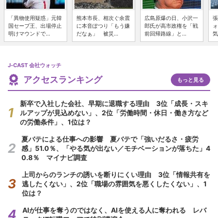
「異物使用疑惑」元韓
熊本市長、相次ぐ余震
広島原爆の日、小沢一
張
国セーブ王、出場停止
に本音ぽつり「もう嫌
郎氏が高市政権を「戦
ォ
明けマウンドで...
だなぁ」 被災...
前回帰路線」と...
気
J-CAST 会社ウォッチ
アクセスランキング
もっと見る
新卒で入社した会社、早期に退職する理由 3位「成長・スキ
ルアップが見込めない」、2位「労働時間・休日・働き方など
の労働条件」、1位は？
夏バテによる仕事への影響 夏バテで「強いだるさ・疲労
感」51.0％、「やる気が出ない／モチベーションが落ちた」4
0.8％ マイナビ調査
上司からのランチの誘いを断りにくい理由 3位「情報共有を
逃したくない」、2位「職場の雰囲気を悪くしたくない」、1
位は？
AIが仕事を奪うのではなく、AIを使える人に奪われる レバ