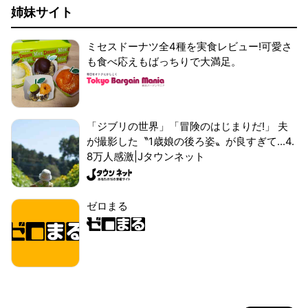
姉妹サイト
ミセスドーナツ全4種を実食レビュー!可愛さ
も食べ応えもばっちりで大満足。
「ジブリの世界」「冒険のはじまりだ!」 夫
が撮影した〝1歳娘の後ろ姿〟が良すぎて...4.
8万人感激|Jタウンネット
ゼロまる