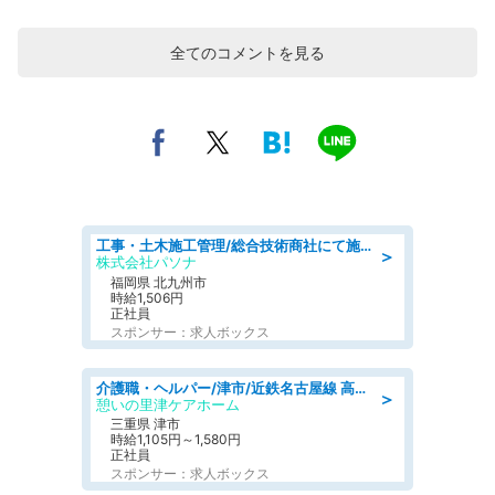
全てのコメントを見る
工事・土木施工管理/総合技術商社にて施工管理のお仕事/即日勤務可/車通勤可/工事・土木施工管理/生産・品質管理
＞
株式会社パソナ
福岡県 北九州市
時給1,506円
正社員
スポンサー：求人ボックス
介護職・ヘルパー/津市/近鉄名古屋線 高田本山/三重県/デイサービス
＞
憩いの里津ケアホーム
三重県 津市
時給1,105円～1,580円
正社員
スポンサー：求人ボックス