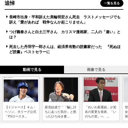
追悼
一覧を見る
長崎市出身・平和訴えた美輪明宏さん死去 ラストメッセージでも
訴え「愛があれば 戦争なんか起こりません」
つげ義春さんと白土三平さん カリスマ漫画家、二人の「違い」と
は？
死去した丹羽宇一郎さんは、経済界有数の読書家だった 『死ぬほ
ど読書』ベストセラーに
動画で見る
画像で見る
【ドジャース】キム・
新党結成で「「騙し討
「れいわ新選組」が党
登
ヘソン、大リーグ公式
ちにあった気分」と怒
名の変更を発表、「い
女
「PSロースタ...
ったひろゆき妻...
のちの党」へ ...
発