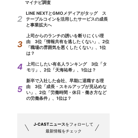
マイナビ調査
LINE NEXTとGMOメディアがタッグ ス
テーブルコインを活用したサービスの成長
と事業拡大へ
上司からのランチの誘いを断りにくい理
由 3位「情報共有を逃したくない」、2位
「職場の雰囲気を悪くしたくない」、1位
は？
上司にしたい有名人ランキング 3位「タ
モリ」、2位「天海祐希」、1位は？
新卒で入社した会社、早期に退職する理
由 3位「成長・スキルアップが見込めな
い」、2位「労働時間・休日・働き方など
の労働条件」、1位は？
J-CASTニュース
をフォローして
最新情報をチェック