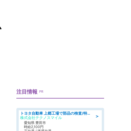
ム
注目情報
PR
トヨタ自動車 上郷工場で部品の検査/特典168万/tutumi
＞
株式会社テクノスマイル
愛知県 豊田市
時給2,100円
正社員 / 派遣社員