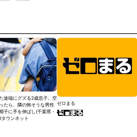
た途端にグズる2歳息子。空
ゼロまる
ったら、隣の怖そうな男性
帽子に手を伸ばし(千葉県・
|Jタウンネット