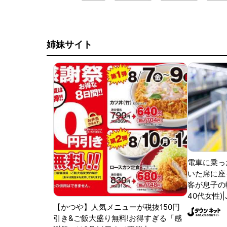
姉妹サイト
電車に乗っ
いた席に座
客が息子の
40代女性)
【かつや】人気メニューが税抜150円
引き&ご飯大盛り無料!お得すぎる「感