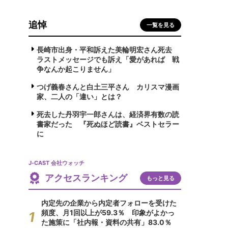
追悼
一覧を見る
長崎市出身・平和訴えた美輪明宏さん死去
ラストメッセージでも訴え「愛があれば 戦
争なんか起こりません」
つげ義春さんと白土三平さん カリスマ漫画
家、二人の「違い」とは？
死去した丹羽宇一郎さんは、経済界有数の読
書家だった 『死ぬほど読書』ベストセラー
に
J-CAST 会社ウォッチ
アクセスランキング
もっと見る
内定先の企業から内定者フォローを受けた
頻度、月1回以上が59.3％ 印象がよかっ
た施策に「社内報・資料の共有」83.0％