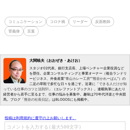
コミュニケーション
コロナ禍
リーダー
反面教師
菅義偉
言葉
大関暁夫（おおぜき・あけお）
スタジオ02代表。銀行支店長、上場ベンチャー企業役員など
を歴任。企業コンサルティングと事業オーナー（複合ランドリ
ービジネス、外食産業“
青山カレー工房
”“
熊谷かれーぱん
”）の
二足の草鞋で多忙な日々を過ごす。近著に「
できる人だけが知
っている仕事のコツと法則51
」（エレファントブックス）。連載執筆にあたり
経営者から若手に至るまで、仕事の悩みを募集中。趣味は70年代洋楽と中央競
馬。ブログ「
熊谷の社長日記
」はBLOGOSにも掲載中。