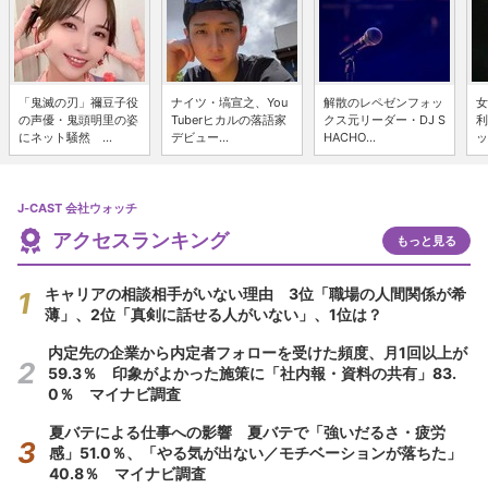
「鬼滅の刃」禰豆子役
ナイツ・塙宣之、You
解散のレペゼンフォッ
女
の声優・鬼頭明里の姿
Tuberヒカルの落語家
クス元リーダー・DJ S
利
にネット騒然 ...
デビュー...
HACHO...
ッ
J-CAST 会社ウォッチ
アクセスランキング
もっと見る
キャリアの相談相手がいない理由 3位「職場の人間関係が希
薄」、2位「真剣に話せる人がいない」、1位は？
内定先の企業から内定者フォローを受けた頻度、月1回以上が
59.3％ 印象がよかった施策に「社内報・資料の共有」83.
0％ マイナビ調査
夏バテによる仕事への影響 夏バテで「強いだるさ・疲労
感」51.0％、「やる気が出ない／モチベーションが落ちた」
40.8％ マイナビ調査