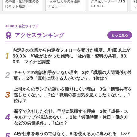
の声優・鬼頭明里の姿
Tuberヒカルの落語家
クス元リーダー・DJ S
利
にネット騒然 ...
デビュー...
HACHO...
ッ
J-CAST 会社ウォッチ
アクセスランキング
もっと見る
内定先の企業から内定者フォローを受けた頻度、月1回以上が
59.3％ 印象がよかった施策に「社内報・資料の共有」83.
0％ マイナビ調査
キャリアの相談相手がいない理由 3位「職場の人間関係が希
薄」、2位「真剣に話せる人がいない」、1位は？
上司からのランチの誘いを断りにくい理由 3位「情報共有を
逃したくない」、2位「職場の雰囲気を悪くしたくない」、1
位は？
新卒で入社した会社、早期に退職する理由 3位「成長・ス
キルアップが見込めない」、2位「労働時間・休日・働き方
などの労働条件」、1位は？
AIが仕事を奪うのではなく、AIを使える人に奪われる レバ