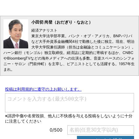
小田切 尚登（おだぎり・なおと）
経済アナリスト
東京大学法学部卒業。バンク・オブ・アメリカ、BNPパリバ
など大手外資系金融機関4社で勤務した後に独立。現在、明治
大学大学院兼任講師（担当は金融論とコミュニケーション）。
ハーン銀行（モンゴル）独立取締役。経済誌に定期的に寄稿するほか、CNBC
やBloombergTVなどの海外メディアへの出演も多数。音楽スペースのシンフォ
ニー・サロン（門前仲町）を主宰し、ピアニストとしても活躍する。1957年生
まれ。