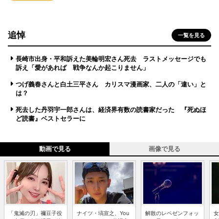
追悼
一覧を見る
長崎市出身・平和訴えた美輪明宏さん死去 ラストメッセージでも
訴え「愛があれば 戦争なんか起こりません」
つげ義春さんと白土三平さん カリスマ漫画家、二人の「違い」と
は？
死去した丹羽宇一郎さんは、経済界有数の読書家だった 『死ぬほ
ど読書』ベストセラーに
動画で見る
画像で見る
「鬼滅の刃」禰豆子役
ナイツ・塙宣之、You
解散のレペゼンフォッ
女