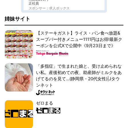
正社員
スポンサー：求人ボックス
姉妹サイト
【ステーキガスト】ライス・パン食べ放題&
スープバー付きメニュー1111円はお得!最新ク
ーポンを公式Xで公開中《9月23日まで》
「多指症」で生まれた娘と、受け止められな
い私。産後初めての夜、助産師がミルクをあ
げてるのを見て...(静岡県・20代女性)|Jタウ
ンネット
ゼロまる