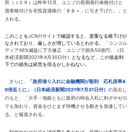
所（ＪＣＲ）は昨年12月、ユニゾの長期発行体格付けと
債券格付けを非投資適格の「ＢＢ＋」に引き下げた。」と
される。
このことを
JCRのサイト
で確認すると、度重なる格下げが
なされており、厳しさが増しているとわかる。
「コンコル
ディア46%減益に下方修正 ユニゾで損失50億円」（日
本経済新聞2021年4月30日付）
となるなど、この低金利
下での損失は経営を揺るがしかねない。
さらに、
「政府借り入れに金融機関が殺到 応札倍率4
0倍近くに」（日本経済新聞2021年7月31日付）
の見出し
のもと、「大手・地銀ともに政府の特会入札に利ざやゼロ
でも加わり、資金をひとまず待機させる動きを加速してい
る。と報道される。
利ザヤがゼロでも諸経費を考えれば、厳密には赤字であ