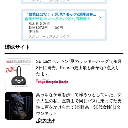
「残業ほぼなし」調理スタッフ/調理師免許必須/正職員/日勤のみ/介護付き有料老人ホーム/社会保障完備
＞
群馬郵便逓送 株式会社/介護付有料老人ホーム ふる里
栃木県 足利市
時給1,073円～1,100円
正社員
スポンサー：求人ボックス
姉妹サイト
Suicaのペンギン"夏のラッキーバッグ"が8月
8日に発売。Pensta史上最も豪華な7点入り
だよ~。
真っ暗な夜道を歩いて帰ろうとしていた、女
子大生の私。直前まで同じバスに乗ってた男
性に声をかけられて(長野県・50代女性)|Jタ
ウンネット