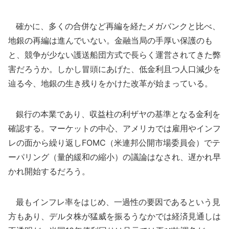
確かに、多くの合併など再編を経たメガバンクと比べ、
地銀の再編は進んでいない。金融当局の手厚い保護のも
と、競争が少ない護送船団方式で長らく運営されてきた弊
害だろうか。しかし冒頭にあげた、低金利且つ人口減少を
辿る今、地銀の生き残りをかけた改革が始まっている。
銀行の本業であり、収益柱の利ザヤの基準となる金利を
確認する。マーケットの中心、アメリカでは雇用やインフ
レの面から繰り返しFOMC（米連邦公開市場委員会）でテ
ーパリング（量的緩和の縮小）の議論はなされ、遅かれ早
かれ開始するだろう。
最もインフレ率をはじめ、一過性の要因であるという見
方もあり、デルタ株が猛威を振るうなかでは経済見通しは