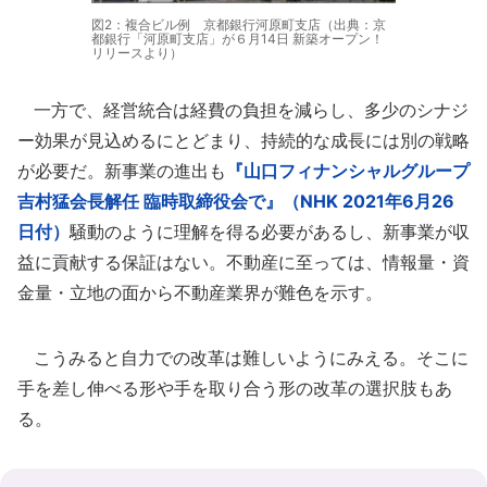
図2：複合ビル例 京都銀行河原町支店（出典：京
都銀行「河原町支店」が６月14日 新築オープン！
リリースより）
一方で、経営統合は経費の負担を減らし、多少のシナジ
ー効果が見込めるにとどまり、持続的な成長には別の戦略
が必要だ。新事業の進出も
『山口フィナンシャルグループ
吉村猛会長解任 臨時取締役会で』（NHK 2021年6月26
日付）
騒動のように理解を得る必要があるし、新事業が収
益に貢献する保証はない。不動産に至っては、情報量・資
金量・立地の面から不動産業界が難色を示す。
こうみると自力での改革は難しいようにみえる。そこに
手を差し伸べる形や手を取り合う形の改革の選択肢もあ
る。