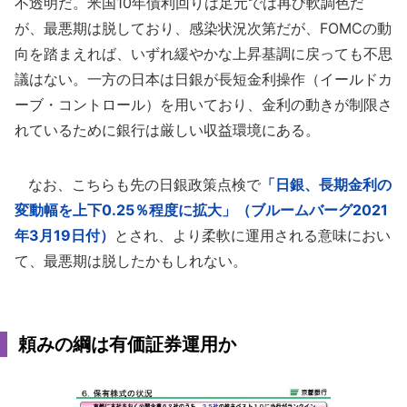
不透明だ。米国10年債利回りは足元では再び軟調色だ
が、最悪期は脱しており、感染状況次第だが、FOMCの動
向を踏まえれば、いずれ緩やかな上昇基調に戻っても不思
議はない。一方の日本は日銀が長短金利操作（イールドカ
ーブ・コントロール）を用いており、金利の動きが制限さ
れているために銀行は厳しい収益環境にある。
なお、こちらも先の日銀政策点検で
「日銀、長期金利の
変動幅を上下0.25％程度に拡大」（ブルームバーグ2021
年3月19日付）
とされ、より柔軟に運用される意味におい
て、最悪期は脱したかもしれない。
頼みの綱は有価証券運用か