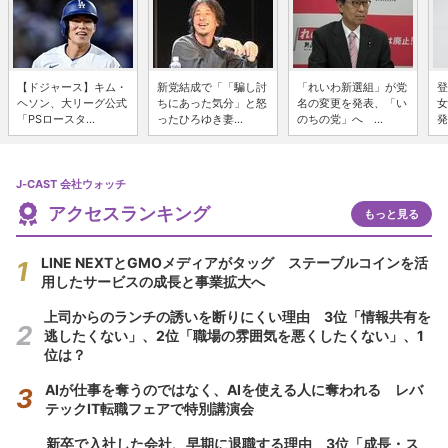
【ドジャース】キム・
新党結成で「「騙し討
「れいわ新選組」が党
登
ヘソン、大リーグ公式
ちにあった気分」と怒
名の変更を発表、「い
女
「PSロースタ...
ったひろゆき妻...
のちの党」へ ...
発
J-CAST 会社ウォッチ
アクセスランキング
もっと見る
LINE NEXTとGMOメディアがタッグ ステーブルコインを活
用したサービスの成長と事業拡大へ
上司からのランチの誘いを断りにくい理由 3位「情報共有を
逃したくない」、2位「職場の雰囲気を悪くしたくない」、1
位は？
AIが仕事を奪うのではなく、AIを使える人に奪われる レバ
テックIT転職フェアで特別講演会
新卒で入社した会社、早期に退職する理由 3位「成長・ス