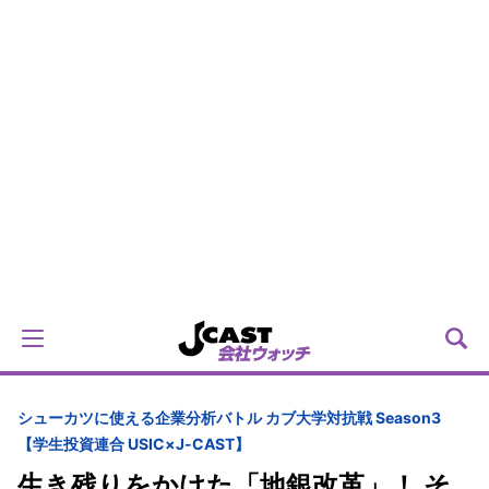
シューカツに使える企業分析バトル カブ大学対抗戦 Season3
【学生投資連合 USIC×J-CAST】
生き残りをかけた「地銀改革」！ そ