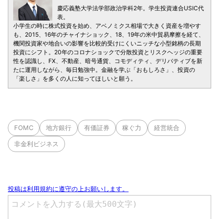
慶応義塾大学法学部政治学科2年。学生投資連合USIC代
表。
小学生の時に株式投資を始め、アベノミクス相場で大きく資産を増やす
も、2015、16年のチャイナショック、18、19年の米中貿易摩擦を経て、
機関投資家や地合いの影響を比較的受けにくいニッチな小型銘柄の長期
投資にシフト。20年のコロナショックで分散投資とリスクヘッジの重要
性を認識し、FX、不動産、暗号通貨、コモディティ、デリバティブを新
たに運用しながら、毎日勉強中。金融を学ぶ「おもしろさ」、投資の
「楽しさ」を多くの人に知ってほしいと願う。
FOMC
地方銀行
有価証券
稼ぐ力
経営統合
非金利ビジネス