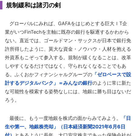
規制緩和は諸刃の剣
グローバルにみれば、GAFAをはじめとする巨大ＩT企
業がいつFinTechを主軸に既存の銀行を駆逐するかわから
ない。直近では、ゴールドマン・サックスが日本で銀行免
許所得したように、莫大な資金・ノウハウ・人材を抱える
外資系もこぞって参入する。規制が緩くなることは、改革
しやすくなるだけではなく、守られなくなることでもあ
る。ふくおかフィナンシャルグループの
「ゼロベースで設
計するデジタルバンク」＝みんなの銀行
のように常に新た
な可能性を模索する姿勢なしには、地銀に勝ち目はないだ
ろう。
最後に、もう一度地銀を株式の面からみてみよう。
「日
生や第一、地銀株売却」（日本経済新聞2021年6月6日
付）
とあるように長年、大口安定株主であった保険会社が