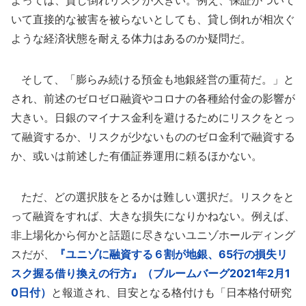
いて直接的な被害を被らないとしても、貸し倒れが相次ぐ
ような経済状態を耐える体力はあるのか疑問だ。
そして、「膨らみ続ける預金も地銀経営の重荷だ。」と
され、前述のゼロゼロ融資やコロナの各種給付金の影響が
大きい。日銀のマイナス金利を避けるためにリスクをとっ
て融資するか、リスクが少ないもののゼロ金利で融資する
か、或いは前述した有価証券運用に頼るほかない。
ただ、どの選択肢をとるかは難しい選択だ。リスクをと
って融資をすれば、大きな損失になりかねない。例えば、
非上場化から何かと話題に尽きないユニゾホールディング
スだが、
『ユニゾに融資する６割が地銀、65行の損失リ
スク握る借り換えの行方』（ブルームバーグ2021年2月1
0日付）
と報道され、目安となる格付けも「日本格付研究