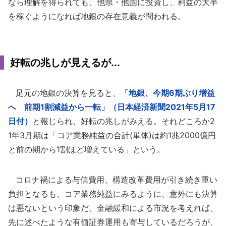
なら理解を得られても、他県・他国に投資し、利益の大半
を稼ぐようになれば地銀の存在意義が問われる。
好転の兆しが見えるが...
足元の地銀の決算を見ると、
「地銀、今期6期ぶり増益
へ 前期1割減益から一転」（日本経済新聞2021年5月17
日付）
と報じられ、好転の兆しがみえる。それどころか2
1年3月期は「コア業務純益の合計(単体)は約1兆2000億円
と前の期から1割ほど増えている」という。
コロナ禍による与信費用、構造改革費用が引き続き重い
負担となるも、コア業務純益にみるように、意外にも決算
は悪ないという印象だ。金融緩和による市況を考えれば、
先に述べたような有価証券運用も寄与しているだろうが、