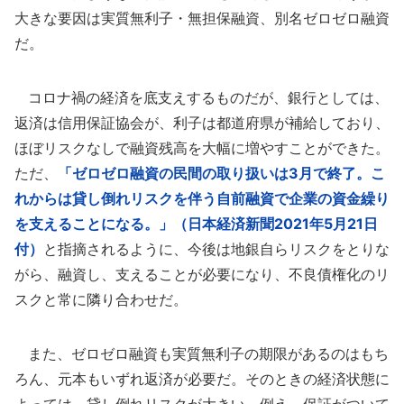
大きな要因は実質無利子・無担保融資、別名ゼロゼロ融資
だ。
コロナ禍の経済を底支えするものだが、銀行としては、
返済は信用保証協会が、利子は都道府県が補給しており、
ほぼリスクなしで融資残高を大幅に増やすことができた。
ただ、
「ゼロゼロ融資の民間の取り扱いは3月で終了。こ
れからは貸し倒れリスクを伴う自前融資で企業の資金繰り
を支えることになる。」（日本経済新聞2021年5月21日
付）
と指摘されるように、今後は地銀自らリスクをとりな
がら、融資し、支えることが必要になり、不良債権化のリ
スクと常に隣り合わせだ。
また、ゼロゼロ融資も実質無利子の期限があるのはもち
ろん、元本もいずれ返済が必要だ。そのときの経済状態に
よっては、貸し倒れリスクが大きい。例え、保証がついて