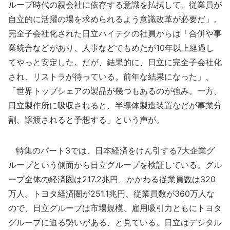
ループ時代の親会社に依存する意識を払拭して、従業員が
自立的に活躍の場を求められるよう意識改革が必要だ」。
完全子会社化された日立ハイテクの社員からは「合併や事
業統合などがあり、人事などでもめたが10年以上経過し
てやっと安定した。だが、結果的に、日立に完全子会社化
され、リストラが待っている。前年な結果になった」、
「世界トップシェアの製品が幾つもあるのが強み。一方、
日立製作所に吸収されると、半導体製造装置などが事業分
割、譲渡されると予想する」という声が。
特集のパート3では、日本経済をけん引する7大企業グ
ループという側面から日立グループを検証している。グル
ープ全体の経済圏は217.2兆円、かかわる従業員数は320
万人。トヨタ経済圏が251.1兆円、従業員数が360万人な
ので、日立グループは市場規模、雇用吸引力ともにトヨタ
グループに迫る勢いがある、と見ている。日立はデジタル