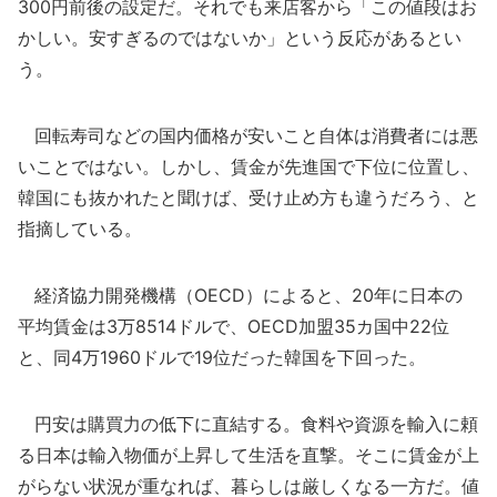
300円前後の設定だ。それでも来店客から「この値段はお
かしい。安すぎるのではないか」という反応があるとい
う。
回転寿司などの国内価格が安いこと自体は消費者には悪
いことではない。しかし、賃金が先進国で下位に位置し、
韓国にも抜かれたと聞けば、受け止め方も違うだろう、と
指摘している。
経済協力開発機構（OECD）によると、20年に日本の
平均賃金は3万8514ドルで、OECD加盟35カ国中22位
と、同4万1960ドルで19位だった韓国を下回った。
円安は購買力の低下に直結する。食料や資源を輸入に頼
る日本は輸入物価が上昇して生活を直撃。そこに賃金が上
がらない状況が重なれば、暮らしは厳しくなる一方だ。値