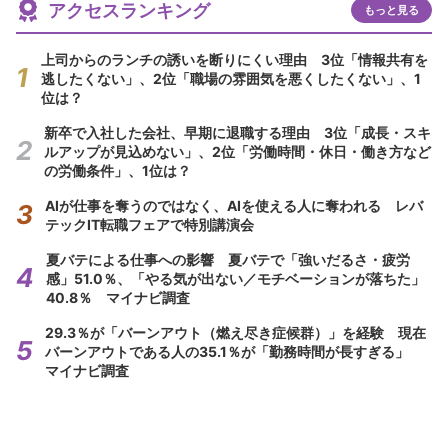
アクセスランキング
もっと見る
上司からのランチの誘いを断りにくい理由 3位「情報共有を
逃したくない」、2位「職場の雰囲気を悪くしたくない」、1
位は？
新卒で入社した会社、早期に退職する理由 3位「成長・スキ
ルアップが見込めない」、2位「労働時間・休日・働き方など
の労働条件」、1位は？
AIが仕事を奪うのではなく、AIを使える人に奪われる レバ
テックIT転職フェアで特別講演会
夏バテによる仕事への影響 夏バテで「強いだるさ・疲労
感」51.0％、「やる気が出ない／モチベーションが落ちた」
40.8％ マイナビ調査
29.3％が「バーンアウト（燃え尽き症候群）」を経験 現在
バーンアウトである人の35.1％が「勤務時間が長すぎる」
マイナビ調査