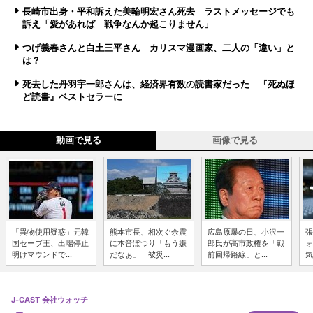
長崎市出身・平和訴えた美輪明宏さん死去 ラストメッセージでも
訴え「愛があれば 戦争なんか起こりません」
つげ義春さんと白土三平さん カリスマ漫画家、二人の「違い」と
は？
死去した丹羽宇一郎さんは、経済界有数の読書家だった 『死ぬほ
ど読書』ベストセラーに
動画で見る
画像で見る
「異物使用疑惑」元韓
熊本市長、相次ぐ余震
広島原爆の日、小沢一
張
国セーブ王、出場停止
に本音ぽつり「もう嫌
郎氏が高市政権を「戦
ォ
明けマウンドで...
だなぁ」 被災...
前回帰路線」と...
気
J-CAST 会社ウォッチ