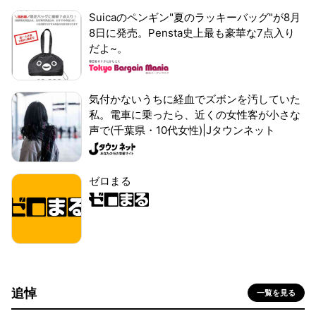
Suicaのペンギン"夏のラッキーバッグ"が8月
8日に発売。Pensta史上最も豪華な7点入り
だよ~。
気付かないうちに経血でズボンを汚していた
私。電車に乗ったら、近くの女性客が小さな
声で(千葉県・10代女性)|Jタウンネット
ゼロまる
追悼
一覧を見る