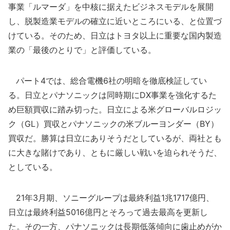
事業「ルマーダ」を中核に据えたビジネスモデルを展開
し、脱製造業モデルの確立に近いところにいる、と位置づ
けている。そのため、日立はトヨタ以上に重要な国内製造
業の「最後のとりで」と評価している。
パート4では、総合電機6社の明暗を徹底検証してい
る。日立とパナソニックは同時期にDX事業を強化するた
め巨額買収に踏み切った。日立による米グローバルロジッ
ク（GL）買収とパナソニックの米ブルーヨンダー（BY）
買収だ。勝算は日立にありそうだとしているが、両社とも
に大きな賭けであり、ともに厳しい戦いを迫られそうだ、
としている。
21年3月期、ソニーグループは最終利益1兆1717億円、
日立は最終利益5016億円とそろって過去最高を更新し
た。その一方、パナソニックは長期低落傾向に歯止めがか