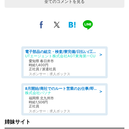
全てのコメントを見る
電子部品の組立・検査/寮完備/日払い/工場・製造
＞
UTエージェント株式会社AGT東海第一CU
愛知県 春日井市
時給1,400円
正社員 / 派遣社員
スポンサー：求人ボックス
8月開始/商社でのルート営業のお仕事/即日勤務可/車通勤可/営業
＞
株式会社パソナ
福岡県 北九州市
時給1,506円
正社員
スポンサー：求人ボックス
姉妹サイト