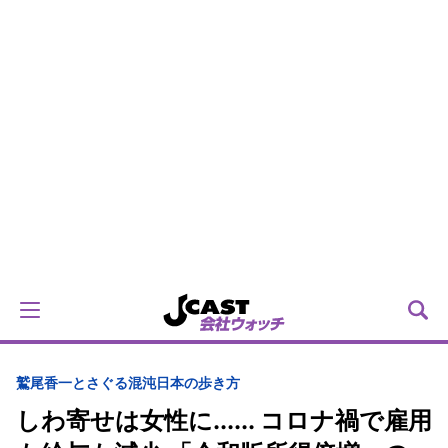
鷲尾香一とさぐる混沌日本の歩き方
しわ寄せは女性に...... コロナ禍で雇用