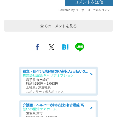
全てのコメントを見る
組立・組付け/未経験OK/高収入/日払いOK/交替制/20・30・40代活躍中
＞
株式会社綜合キャリアオプション
岩手県 金ケ崎町
時給1,650円～2,063円
正社員 / 派遣社員
スポンサー：求人ボックス
介護職・ヘルパー/津市/近鉄名古屋線 高田本山/三重県/デイサービス
＞
憩いの里津ケアホーム
三重県 津市