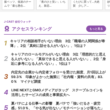
振ベッツ、低迷のチー
「夜のひと笑い」いち
くたびに買って...大絶
紗
ムで「最も懸念...
え、新恋...
賛 少しア...
リ
J-CAST 会社ウォッチ
アクセスランキング
もっと見る
キャリアの相談相手がいない理由 3位「職場の人間関係が希
薄」、2位「真剣に話せる人がいない」、1位は？
キャリアのロールモデルがいない理由 3位「理想的だと思え
る人がいない」「真似できると思える人がいない」、2位「身
近に参考になる人がいない」、1位は？
内定先の企業から内定者フォローを受けた頻度、月1回以上が
59.3％ 印象がよかった施策に「社内報・資料の共有」83.
0％ マイナビ調査
LINE NEXTとGMOメディアがタッグ ステーブルコインを
活用したサービスの成長と事業拡大へ
夏バテによる仕事への影響 夏バテで「強いだるさ・疲労
感」51.0％、「やる気が出ない／モチベーションが落ちた」