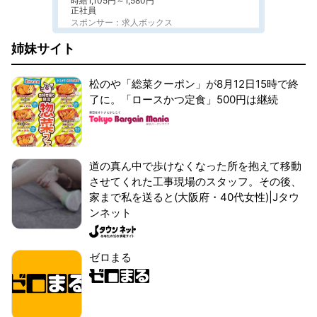
時給1,105円～1,580円
正社員
スポンサー：求人ボックス
姉妹サイト
松のや「総菜クーポン」が8月12日15時で終
了に。「ロースかつ定食」500円は継続
道の真ん中で歩けなくなった所を抱えて移動
させてくれた工事現場のスタッフ。その後、
家まで私を送ると(大阪府・40代女性)|Jタウ
ンネット
ゼロまる