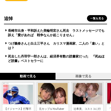
追悼
一覧を見る
長崎市出身・平和訴えた美輪明宏さん死去 ラストメッセージでも
訴え「愛があれば 戦争なんか起こりません」
つげ義春さんと白土三平さん カリスマ漫画家、二人の「違い」と
は？
死去した丹羽宇一郎さんは、経済界有数の読書家だった 『死ぬほ
ど読書』ベストセラーに
動画で見る
画像で見る
【ドジャース】打撃不
元カップルYouTuber
辻希美、コストコに行
「