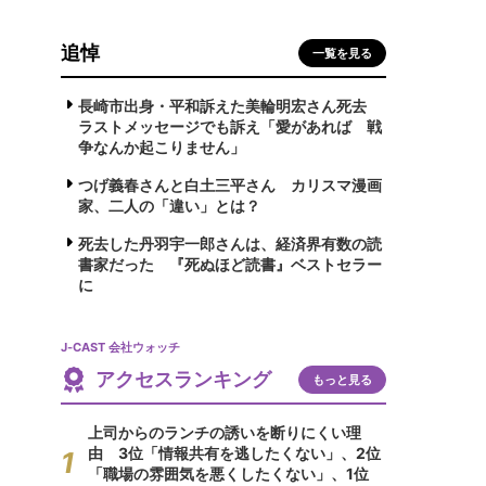
追悼
一覧を見る
長崎市出身・平和訴えた美輪明宏さん死去
ラストメッセージでも訴え「愛があれば 戦
争なんか起こりません」
つげ義春さんと白土三平さん カリスマ漫画
家、二人の「違い」とは？
死去した丹羽宇一郎さんは、経済界有数の読
書家だった 『死ぬほど読書』ベストセラー
に
J-CAST 会社ウォッチ
アクセスランキング
もっと見る
上司からのランチの誘いを断りにくい理
由 3位「情報共有を逃したくない」、2位
「職場の雰囲気を悪くしたくない」、1位