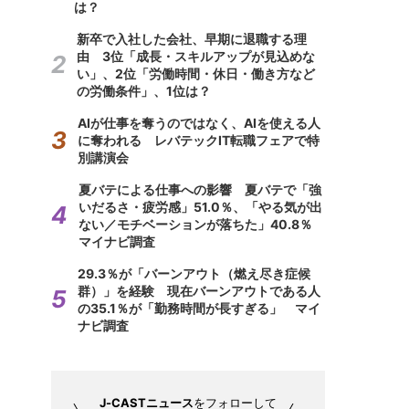
は？
新卒で入社した会社、早期に退職する理
由 3位「成長・スキルアップが見込めな
い」、2位「労働時間・休日・働き方など
の労働条件」、1位は？
AIが仕事を奪うのではなく、AIを使える人
に奪われる レバテックIT転職フェアで特
別講演会
夏バテによる仕事への影響 夏バテで「強
いだるさ・疲労感」51.0％、「やる気が出
ない／モチベーションが落ちた」40.8％
マイナビ調査
29.3％が「バーンアウト（燃え尽き症候
群）」を経験 現在バーンアウトである人
の35.1％が「勤務時間が長すぎる」 マイ
ナビ調査
J-CASTニュース
をフォローして