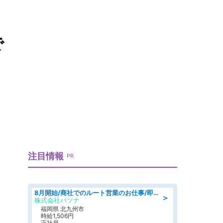
で
注目情報
PR
8月開始/商社でのルート営業のお仕事/即日勤務可/車通勤可/営業
＞
株式会社パソナ
福岡県 北九州市
時給1,506円
正社員