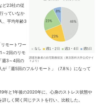
ど23社の従
を行っていなか
50人、平均年齢3
「リモートワー
週1～2回のリモ
調査対象者の自宅勤務状況（東京医科大学公式サイ
「週3～4回の
トより）
2人が「週5回のフルリモート」（7.8％）になって
19年と1年後の2020年に、心身のストレス状態や
を詳しく聞く同じテストを行い、比較した。