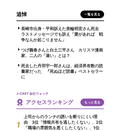
追悼
一覧を見る
長崎市出身・平和訴えた美輪明宏さん死去
ラストメッセージでも訴え「愛があれば 戦
争なんか起こりません」
つげ義春さんと白土三平さん カリスマ漫画
家、二人の「違い」とは？
死去した丹羽宇一郎さんは、経済界有数の読
書家だった 『死ぬほど読書』ベストセラー
に
J-CAST 会社ウォッチ
アクセスランキング
もっと見る
上司からのランチの誘いを断りにくい理
由 3位「情報共有を逃したくない」、2位
「職場の雰囲気を悪くしたくない」、1位