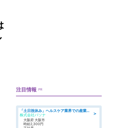
は
ル
注目情報
PR
「土日祝休み」ヘルスケア業界での産業保健師業務/看護師/高時給/要資格:正看護師
＞
株式会社パソナ
大阪府 大阪市
時給2,300円
正社員