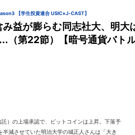
on3 【学生投資連合 USIC×J-CAST】
含み益が膨らむ同志社大、明大
...（第22節）【暗号通貨バト
信託）の上場承認で、ビットコインは上昇。下落予
量を半減させていた明治大学の城正人さんは「大き