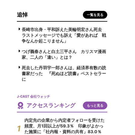
追悼
一覧を見る
長崎市出身・平和訴えた美輪明宏さん死去
ラストメッセージでも訴え「愛があれば 戦
争なんか起こりません」
つげ義春さんと白土三平さん カリスマ漫画
家、二人の「違い」とは？
死去した丹羽宇一郎さんは、経済界有数の読
書家だった 『死ぬほど読書』ベストセラー
に
J-CAST 会社ウォッチ
アクセスランキング
もっと見る
内定先の企業から内定者フォローを受けた
頻度、月1回以上が59.3％ 印象がよかっ
た施策に「社内報・資料の共有」83.0％