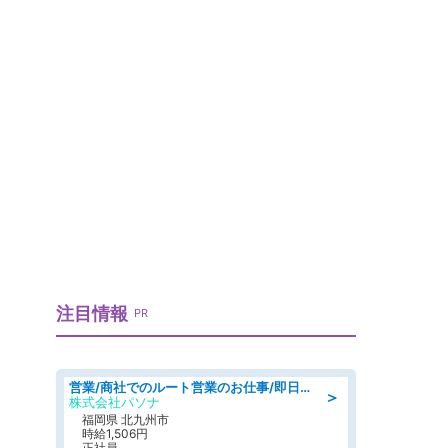
注目情報
PR
営業/商社でのルート営業のお仕事/即日勤務可/車通勤可/営業
＞
株式会社パソナ
福岡県 北九州市
時給1,506円
正社員