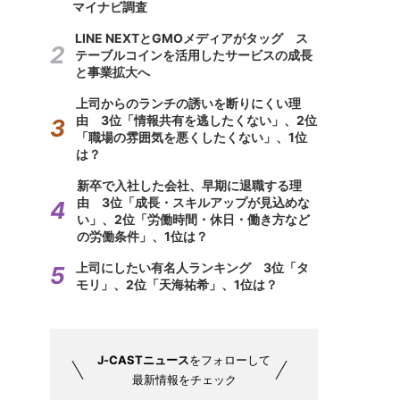
マイナビ調査
LINE NEXTとGMOメディアがタッグ ス
テーブルコインを活用したサービスの成長
と事業拡大へ
上司からのランチの誘いを断りにくい理
由 3位「情報共有を逃したくない」、2位
「職場の雰囲気を悪くしたくない」、1位
は？
新卒で入社した会社、早期に退職する理
由 3位「成長・スキルアップが見込めな
い」、2位「労働時間・休日・働き方など
の労働条件」、1位は？
上司にしたい有名人ランキング 3位「タ
モリ」、2位「天海祐希」、1位は？
J-CASTニュース
をフォローして
最新情報をチェック