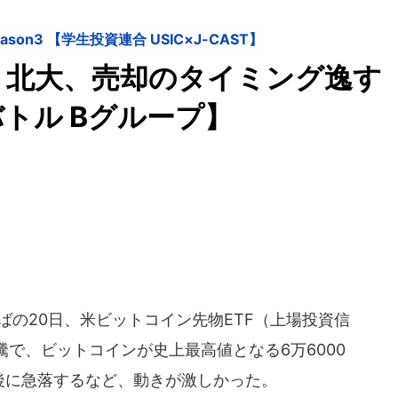
on3 【学生投資連合 USIC×J-CAST】
！ 北大、売却のタイミング逸す
トル Bグループ】
半ばの20日、米ビットコイン先物ETF（上場投資信
で、ビットコインが史上最高値となる6万6000
後に急落するなど、動きが激しかった。