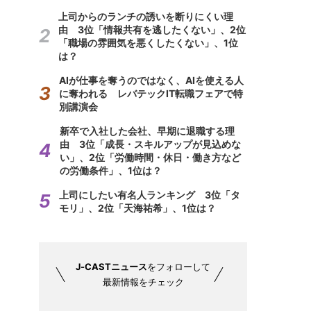
上司からのランチの誘いを断りにくい理
由 3位「情報共有を逃したくない」、2位
「職場の雰囲気を悪くしたくない」、1位
は？
AIが仕事を奪うのではなく、AIを使える人
に奪われる レバテックIT転職フェアで特
別講演会
新卒で入社した会社、早期に退職する理
由 3位「成長・スキルアップが見込めな
い」、2位「労働時間・休日・働き方など
の労働条件」、1位は？
上司にしたい有名人ランキング 3位「タ
モリ」、2位「天海祐希」、1位は？
J-CASTニュース
をフォローして
最新情報をチェック