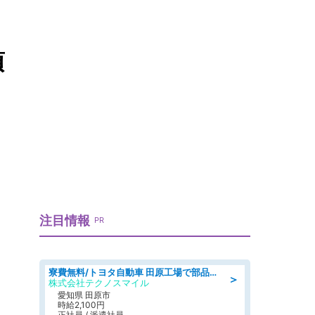
頃
注目情報
PR
寮費無料/トヨタ自動車 田原工場で部品の組立製造/tutumi
＞
株式会社テクノスマイル
愛知県 田原市
時給2,100円
正社員 / 派遣社員