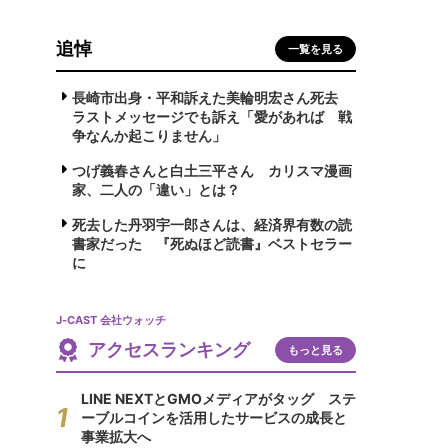
追悼
一覧を見る
長崎市出身・平和訴えた美輪明宏さん死去
ラストメッセージでも訴え「愛があれば 戦
争なんか起こりません」
つげ義春さんと白土三平さん カリスマ漫画
家、二人の「違い」とは？
死去した丹羽宇一郎さんは、経済界有数の読
書家だった 『死ぬほど読書』ベストセラー
に
J-CAST 会社ウォッチ
アクセスランキング
もっと見る
LINE NEXTとGMOメディアがタッグ ステ
ーブルコインを活用したサービスの成長と
事業拡大へ