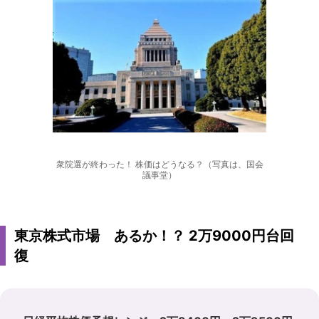
衆院選が終わった！ 株価はどうなる？（写真は、国会
議事堂）
東京株式市場 あるか！？ 2万9000円台回
復