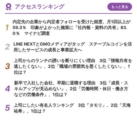
アクセスランキング
もっと見る
内定先の企業から内定者フォローを受けた頻度、月1回以上が
59.3％ 印象がよかった施策に「社内報・資料の共有」83.
0％ マイナビ調査
LINE NEXTとGMOメディアがタッグ ステーブルコインを活
用したサービスの成長と事業拡大へ
上司からのランチの誘いを断りにくい理由 3位「情報共有を
逃したくない」、2位「職場の雰囲気を悪くしたくない」、1
位は？
新卒で入社した会社、早期に退職する理由 3位「成長・ス
キルアップが見込めない」、2位「労働時間・休日・働き方
などの労働条件」、1位は？
上司にしたい有名人ランキング 3位「タモリ」、2位「天海
祐希」、1位は？