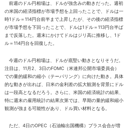
前週のドル円相場は、ドルが強含みの動きだった。週初
の米国の経済指標が市場予想を上回ったことで、ドルは一
時1ドル＝114円台前半まで上昇したが、その後の経済指標
が市場予想を下回ったことで、ドルは1ドル＝113円台半ば
まで反落した。週末にかけてドルはジリ高に推移し、1ド
ル＝114円台を回復した。
今週のドル円相場は、ドルが底堅い動きとなりそうだ。
注目は、11月2、3日のFOMC（米連邦公開市場委員会）
での量的緩和の縮小（テーパリング）に向けた動き。具体
的な動きが出れば、日米の金利差の拡大観測を背景にドル
は一段高となるだろう。さらに、米国の経済統計の結果、
特に週末の雇用統計の結果次第では、早期の量的緩和縮小
観測が強まる可能性があり、ドル買い材料となる。
ただ、4日のOPEC（石油輸出国機構）プラス会合が増