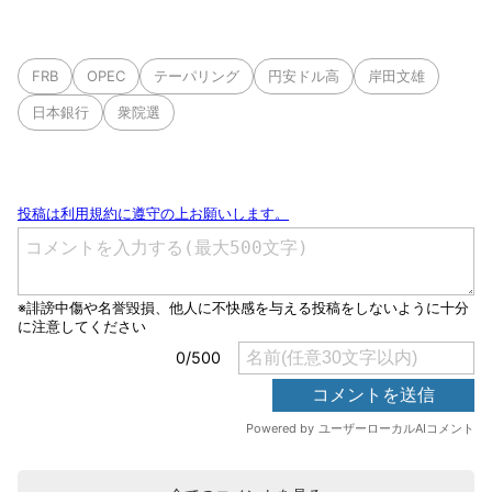
FRB
OPEC
テーパリング
円安ドル高
岸田文雄
日本銀行
衆院選