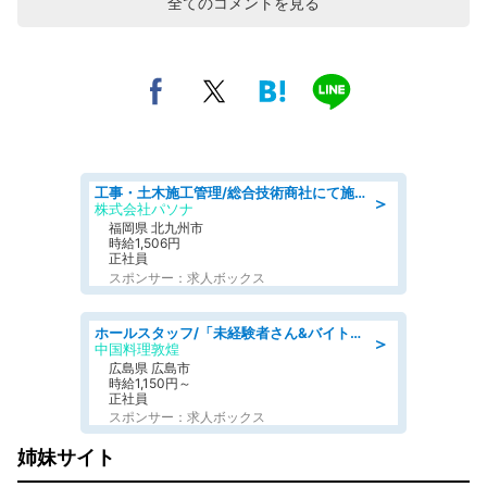
全てのコメントを見る
工事・土木施工管理/総合技術商社にて施工管理のお仕事/即日勤務可/車通勤可/工事・土木施工管理/生産・品質管理
＞
株式会社パソナ
福岡県 北九州市
時給1,506円
正社員
スポンサー：求人ボックス
ホールスタッフ/「未経験者さん&バイトデビューも大歓迎」残業ほぼなし×1日3時間〜勤務OK!フォロー体制も充実/広島県/広島市南区
＞
中国料理敦煌
広島県 広島市
時給1,150円～
正社員
スポンサー：求人ボックス
姉妹サイト