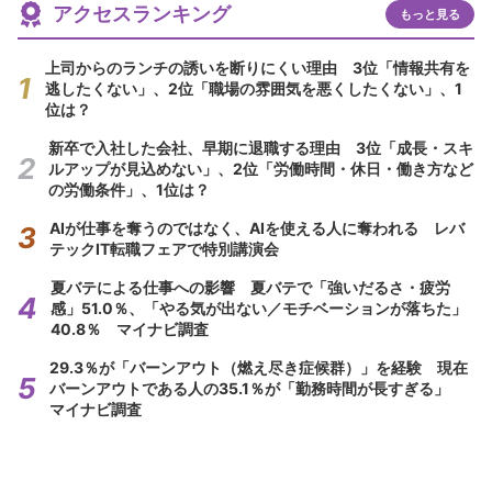
アクセスランキング
もっと見る
上司からのランチの誘いを断りにくい理由 3位「情報共有を
逃したくない」、2位「職場の雰囲気を悪くしたくない」、1
位は？
新卒で入社した会社、早期に退職する理由 3位「成長・スキ
ルアップが見込めない」、2位「労働時間・休日・働き方など
の労働条件」、1位は？
AIが仕事を奪うのではなく、AIを使える人に奪われる レバ
テックIT転職フェアで特別講演会
夏バテによる仕事への影響 夏バテで「強いだるさ・疲労
感」51.0％、「やる気が出ない／モチベーションが落ちた」
40.8％ マイナビ調査
29.3％が「バーンアウト（燃え尽き症候群）」を経験 現在
バーンアウトである人の35.1％が「勤務時間が長すぎる」
マイナビ調査