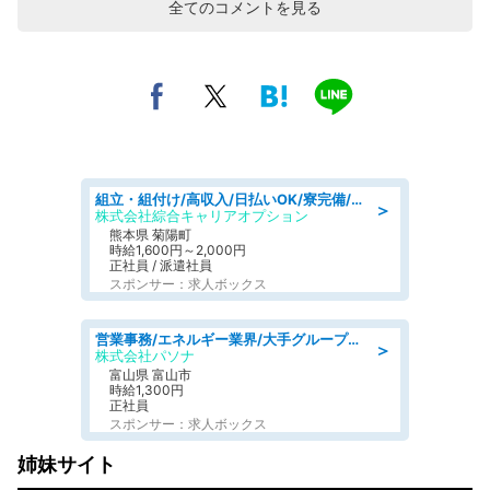
全てのコメントを見る
組立・組付け/高収入/日払いOK/寮完備/交替制/20・30・40代活躍中
＞
株式会社綜合キャリアオプション
熊本県 菊陽町
時給1,600円～2,000円
正社員 / 派遣社員
スポンサー：求人ボックス
営業事務/エネルギー業界/大手グループでの購買のお仕事/駅近/車通勤可/営業事務
＞
株式会社パソナ
富山県 富山市
時給1,300円
正社員
スポンサー：求人ボックス
姉妹サイト