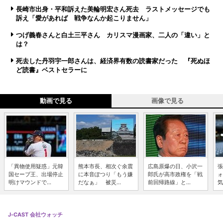
長崎市出身・平和訴えた美輪明宏さん死去 ラストメッセージでも
訴え「愛があれば 戦争なんか起こりません」
つげ義春さんと白土三平さん カリスマ漫画家、二人の「違い」と
は？
死去した丹羽宇一郎さんは、経済界有数の読書家だった 『死ぬほ
ど読書』ベストセラーに
動画で見る
画像で見る
「異物使用疑惑」元韓
熊本市長、相次ぐ余震
広島原爆の日、小沢一
張
国セーブ王、出場停止
に本音ぽつり「もう嫌
郎氏が高市政権を「戦
ォ
明けマウンドで...
だなぁ」 被災...
前回帰路線」と...
気
J-CAST 会社ウォッチ