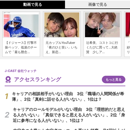
動画で見る
画像で見る
【ドジャース】打撃不
元カップルYouTuber
辻希美、コストコに行
「
振ベッツ、低迷のチー
「夜のひと笑い」いち
くたびに買って...大絶
紗
ムで「最も懸念...
え、新恋...
賛 少しア...
リ
J-CAST 会社ウォッチ
アクセスランキング
もっと見る
キャリアの相談相手がいない理由 3位「職場の人間関係が希
薄」、2位「真剣に話せる人がいない」、1位は？
キャリアのロールモデルがいない理由 3位「理想的だと思え
る人がいない」「真似できると思える人がいない」、2位「身
近に参考になる人がいない」、1位は？