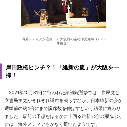
海外メディアが注目！？ 大阪府の吉村洋文知事（2019
年撮影）
岸田政権ピンチ？！「維新の嵐」が大阪を一
掃！
2021年10月31日に行われた衆議院選挙では、自民党と
立憲民主党がそれぞれ議席を減らすなか、日本維新の会が
選挙前の約4倍にまで議席数を伸ばすという結果に終わり
ました。事前の予想をはるかに上回る維新の会の躍進ぶり
には、海外メディアもかなり驚いたようです。