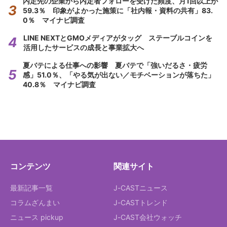
内定先の企業から内定者フォローを受けた頻度、月1回以上が
59.3％ 印象がよかった施策に「社内報・資料の共有」83.
0％ マイナビ調査
LINE NEXTとGMOメディアがタッグ ステーブルコインを
活用したサービスの成長と事業拡大へ
夏バテによる仕事への影響 夏バテで「強いだるさ・疲労
感」51.0％、「やる気が出ない／モチベーションが落ちた」
40.8％ マイナビ調査
コンテンツ
関連サイト
最新記事一覧
J-CASTニュース
コラムざんまい
J-CASTトレンド
ニュース pickup
J-CAST会社ウォッチ