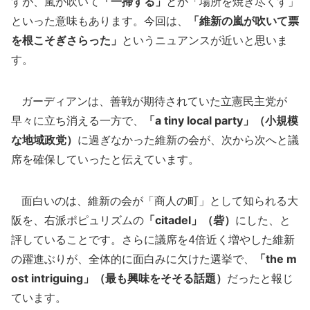
すが、嵐が吹いて
「一掃する」
とか「場所を焼き尽くす」
といった意味もあります。今回は、
「維新の嵐が吹いて票
を根こそぎさらった」
というニュアンスが近いと思いま
す。
ガーディアンは、善戦が期待されていた立憲民主党が
早々に立ち消える一方で、
「a tiny local party」（小規模
な地域政党）
に過ぎなかった維新の会が、次から次へと議
席を確保していったと伝えています。
面白いのは、維新の会が「商人の町」として知られる大
阪を、右派ポピュリズムの
「citadel」（砦）
にした、と
評していることです。さらに議席を4倍近く増やした維新
の躍進ぶりが、全体的に面白みに欠けた選挙で、
「the m
ost intriguing」（最も興味をそそる話題）
だったと報じ
ています。