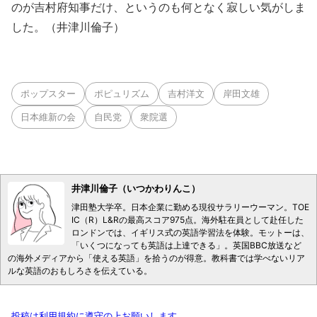
のが吉村府知事だけ、というのも何となく寂しい気がしま
した。（井津川倫子）
ポップスター
ポピュリズム
吉村洋文
岸田文雄
日本維新の会
自民党
衆院選
井津川倫子（いつかわりんこ）
津田塾大学卒。日本企業に勤める現役サラリーウーマン。TOE
IC（R）L&Rの最高スコア975点。海外駐在員として赴任した
ロンドンでは、イギリス式の英語学習法を体験。モットーは、
「いくつになっても英語は上達できる」。英国BBC放送など
の海外メディアから「使える英語」を拾うのが得意。教科書では学べないリア
ルな英語のおもしろさを伝えている。