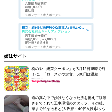
兵庫県 加古川市
時給1,800円
正社員
スポンサー：求人ボックス
組立・組付け/未経験OK/高収入/日払いOK/交替制/20・30・40代活躍中
＞
株式会社綜合キャリアオプション
岩手県 金ケ崎町
時給1,650円～2,063円
正社員 / 派遣社員
スポンサー：求人ボックス
姉妹サイト
松のや「総菜クーポン」が8月12日15時で終
了に。「ロースかつ定食」500円は継続
道の真ん中で歩けなくなった所を抱えて移動
させてくれた工事現場のスタッフ。その後、
家まで私を送ると(大阪府・40代女性)|Jタウ