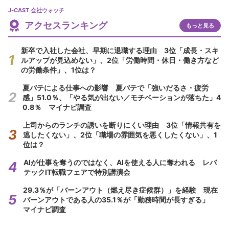
J-CAST 会社ウォッチ
アクセスランキング
もっと見る
新卒で入社した会社、早期に退職する理由 3位「成長・スキ
ルアップが見込めない」、2位「労働時間・休日・働き方など
の労働条件」、1位は？
夏バテによる仕事への影響 夏バテで「強いだるさ・疲労
感」51.0％、「やる気が出ない／モチベーションが落ちた」4
0.8％ マイナビ調査
上司からのランチの誘いを断りにくい理由 3位「情報共有を
逃したくない」、2位「職場の雰囲気を悪くしたくない」、1
位は？
AIが仕事を奪うのではなく、AIを使える人に奪われる レバ
テックIT転職フェアで特別講演会
29.3％が「バーンアウト（燃え尽き症候群）」を経験 現在
バーンアウトである人の35.1％が「勤務時間が長すぎる」
マイナビ調査