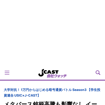
大学対抗！ 1万円からはじめる暗号通貨バトル Season3 【学生投
資連合 USIC×J-CAST】
メタバース銘柄高騰も影響なし イー