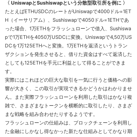
〈 UniswapとSushiswapという分散型取引所を例に 〉
たとえばETHUSDCのレートがUniswapで4000ドル=1ET
H（イーサリアム）、Sushiswapで4050ドル=1ETHであ
った場合、1万ETHをフラッシュローンで借入、Sushiswa
pで1万ETHを4050万USDCに変換。Uniswapで4,50万US
DCを1万125ETHへと変換。1万ETHを返済というトラン
ザクションを発生させると、借りた資金はすべて返済した
としても125ETHを手元に利益として得ることができま
す。
実際にはこれほどの巨大な取引を一気に行うと価格への影
響が大きく、この取引が実現できるかどうかはわかりませ
ん。また実際フラッシュローンを利用した取引はかなり複
雑で、さまざまなトークンを横断的に取引したり、さまざ
まな戦略を組み合わせたりするようです。
フラッシュローンの仕組みは、ブロックチェーンを利用し
た金融にしかなし得なかった新たな仕組みとしてかなり期