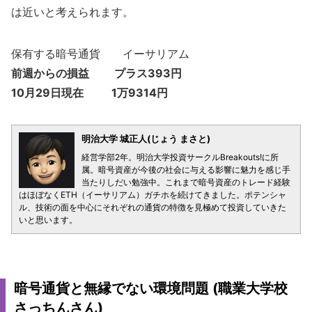
は近いと考えられます。
保有する暗号通貨 イーサリアム
前週からの損益 プラス393円
10月29日現在 1万9314円
明治大学 城正人(じょう まさと)
経営学部2年。明治大学投資サークルBreakouts!に所
属。暗号資産が今後の社会に与える影響に魅力を感じ手
当たりしだい勉強中。これまで暗号資産のトレード経験
はほぼなくETH（イーサリアム）ガチホを続けてきました。ポテンシャ
ル、技術の面を中心にそれぞれの通貨の特徴を見極めて投資していきた
いと思います。
暗号通貨と無縁でない環境問題 (職業大学校
さっちんさん)