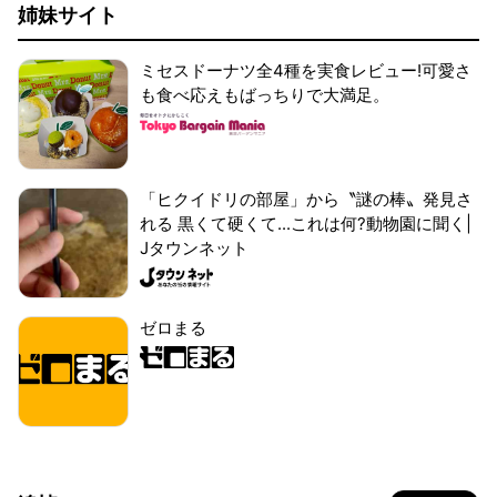
姉妹サイト
ミセスドーナツ全4種を実食レビュー!可愛さ
も食べ応えもばっちりで大満足。
「ヒクイドリの部屋」から〝謎の棒〟発見さ
れる 黒くて硬くて...これは何?動物園に聞く|
Jタウンネット
ゼロまる