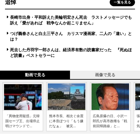
追悼
一覧を見る
長崎市出身・平和訴えた美輪明宏さん死去 ラストメッセージでも
訴え「愛があれば 戦争なんか起こりません」
つげ義春さんと白土三平さん カリスマ漫画家、二人の「違い」と
は？
死去した丹羽宇一郎さんは、経済界有数の読書家だった 『死ぬほ
ど読書』ベストセラーに
動画で見る
画像で見る
「異物使用疑惑」元韓
熊本市長、相次ぐ余震
広島原爆の日、小沢一
張
国セーブ王、出場停止
に本音ぽつり「もう嫌
郎氏が高市政権を「戦
ォ
明けマウンドで...
だなぁ」 被災...
前回帰路線」と...
気