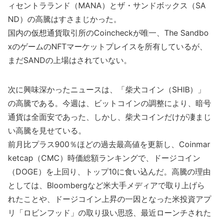
ィセントラランド（MANA）とザ・サンドボックス（SA
ND）の高騰はすさまじかった。
国内の仮想通貨取引所のCoincheckが唯一、The Sandbo
xのゲームのNFTマーケットプレイスを所有しているが、
まだSANDの上場はされていない。
次に興味深かったニュースは、「柴犬コイン（SHIB）」
の高騰である。今週は、ビットコインの調整により、暗号
通貨は全面安であった、しかし、柴犬コインだけが凄まじ
い高騰を見せている。
前月比プラス900％ほどの過去最高値を更新し、Coinmar
ketcap（CMC）時価総額ランキングで、ドージコイン
（DOGE）を上回り、トップ10に食い込んだ。高騰の理由
としては、Bloombergなど米大手メディアで取り上げら
れたことや、ドージコイン上昇の一因となった米投資アプ
リ「ロビンフッド」の取り扱い思惑、最近ローンチされた