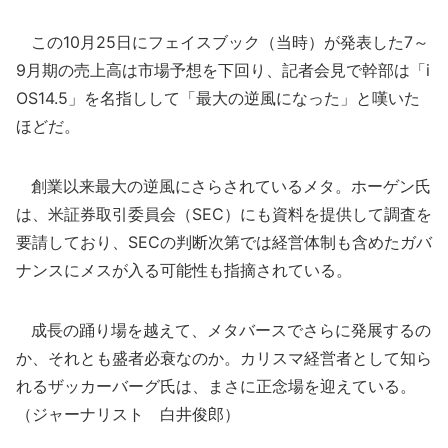
この10月25日にフェイスブック（当時）が発表した7～
9月期の売上高は市場予想を下回り、記者会見で幹部は「i
OS14.5」を名指しして「最大の逆風になった」と嘆いた
ほどだ。
創業以来最大の逆風にさらされているメタ。ホーゲン氏
は、米証券取引委員会（SEC）にも資料を提供して調査を
要請しており、SECの判断次第では経営体制も含めたガバ
ナンスにメスが入る可能性も指摘されている。
成長の踊り場を越えて、メタバースでさらに発展するの
か、それとも盛者必衰なのか。カリスマ経営者として知ら
れるザッカーバーグ氏は、まさに正念場を迎えている。
（ジャーナリスト 白井俊郎）