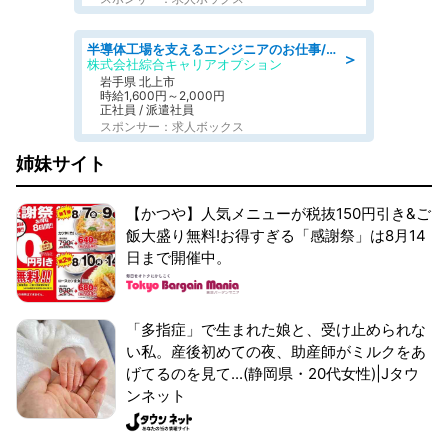
半導体工場を支えるエンジニアのお仕事/日払いOK
＞
株式会社綜合キャリアオプション
岩手県 北上市
時給1,600円～2,000円
正社員 / 派遣社員
スポンサー：求人ボックス
姉妹サイト
【かつや】人気メニューが税抜150円引き&ご
飯大盛り無料!お得すぎる「感謝祭」は8月14
日まで開催中。
「多指症」で生まれた娘と、受け止められな
い私。産後初めての夜、助産師がミルクをあ
げてるのを見て...(静岡県・20代女性)|Jタウ
ンネット