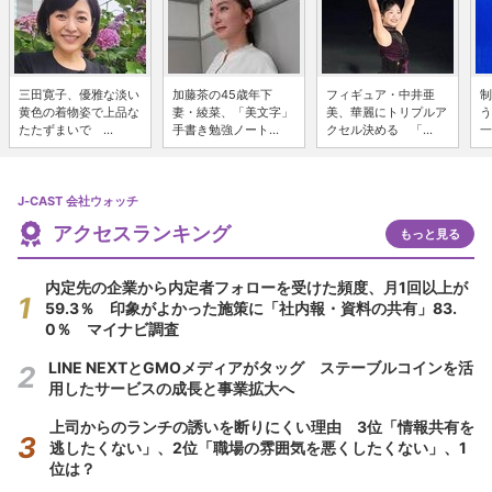
三田寛子、優雅な淡い
加藤茶の45歳年下
フィギュア・中井亜
制
黄色の着物姿で上品な
妻・綾菜、「美文字」
美、華麗にトリプルア
う
たたずまいで ...
手書き勉強ノート...
クセル決める 「...
一
J-CAST 会社ウォッチ
アクセスランキング
もっと見る
内定先の企業から内定者フォローを受けた頻度、月1回以上が
59.3％ 印象がよかった施策に「社内報・資料の共有」83.
0％ マイナビ調査
LINE NEXTとGMOメディアがタッグ ステーブルコインを活
用したサービスの成長と事業拡大へ
上司からのランチの誘いを断りにくい理由 3位「情報共有を
逃したくない」、2位「職場の雰囲気を悪くしたくない」、1
位は？