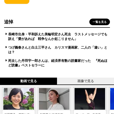
追悼
一覧を見る
長崎市出身・平和訴えた美輪明宏さん死去 ラストメッセージでも
訴え「愛があれば 戦争なんか起こりません」
つげ義春さんと白土三平さん カリスマ漫画家、二人の「違い」と
は？
死去した丹羽宇一郎さんは、経済界有数の読書家だった 『死ぬほ
ど読書』ベストセラーに
動画で見る
画像で見る