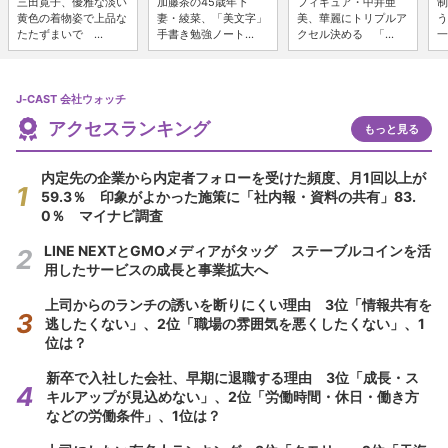
三田寛子、優雅な淡い
加藤茶の45歳年下
フィギュア・中井亜
制
黄色の着物姿で上品な
妻・綾菜、「美文字」
美、華麗にトリプルア
う
たたずまいで ...
手書き勉強ノート...
クセル決める 「...
一
J-CAST 会社ウォッチ
アクセスランキング
もっと見る
内定先の企業から内定者フォローを受けた頻度、月1回以上が
59.3％ 印象がよかった施策に「社内報・資料の共有」83.
0％ マイナビ調査
LINE NEXTとGMOメディアがタッグ ステーブルコインを活
用したサービスの成長と事業拡大へ
上司からのランチの誘いを断りにくい理由 3位「情報共有を
逃したくない」、2位「職場の雰囲気を悪くしたくない」、1
位は？
新卒で入社した会社、早期に退職する理由 3位「成長・ス
キルアップが見込めない」、2位「労働時間・休日・働き方
などの労働条件」、1位は？