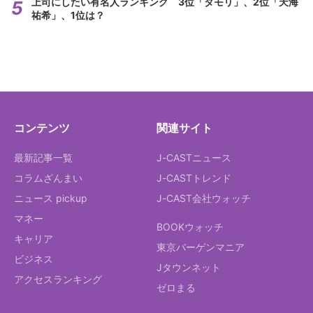
上司にしたい有名人ランキング 3位「タモリ」、2位「天海
祐希」、1位は？
コンテンツ
関連サイト
最新記事一覧
J-CASTニュース
コラムざんまい
J-CASTトレンド
ニュース pickup
J-CAST会社ウォッチ
マネー
BOOKウォッチ
キャリア
東京バーゲンマニア
ビジネス
Jタウンネット
アクセスランキング
ゼロまる