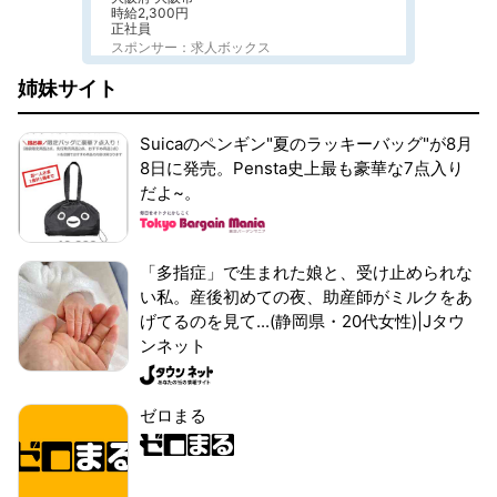
時給2,300円
正社員
スポンサー：求人ボックス
姉妹サイト
Suicaのペンギン"夏のラッキーバッグ"が8月
8日に発売。Pensta史上最も豪華な7点入り
だよ~。
「多指症」で生まれた娘と、受け止められな
い私。産後初めての夜、助産師がミルクをあ
げてるのを見て...(静岡県・20代女性)|Jタウ
ンネット
ゼロまる