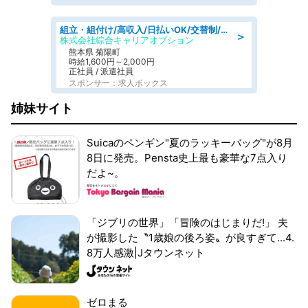
組立・組付け/高収入/日払いOK/交替制/20・30・40代活躍中/製造 工場
＞
株式会社綜合キャリアオプション
熊本県 菊陽町
時給1,600円～2,000円
正社員 / 派遣社員
スポンサー：求人ボックス
姉妹サイト
Suicaのペンギン"夏のラッキーバッグ"が8月
8日に発売。Pensta史上最も豪華な7点入り
だよ~。
「ジブリの世界」「冒険のはじまりだ!」 夫
が撮影した〝1歳娘の後ろ姿〟が良すぎて...4.
8万人感激|Jタウンネット
ゼロまる