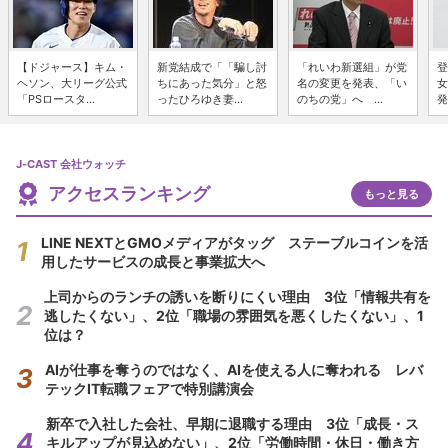
【ドジャース】キム・
新党結成で「「騙し討
「れいわ新選組」が党
登
ヘソン、大リーグ公式
ちにあった気分」と怒
名の変更を発表、「い
女
「PSロースタ...
ったひろゆき妻...
のちの党」へ ...
発
J-CAST 会社ウォッチ
アクセスランキング
もっと見る
LINE NEXTとGMOメディアがタッグ ステーブルコインを活
用したサービスの成長と事業拡大へ
上司からのランチの誘いを断りにくい理由 3位「情報共有を
逃したくない」、2位「職場の雰囲気を悪くしたくない」、1
位は？
AIが仕事を奪うのではなく、AIを使える人に奪われる レバ
テックIT転職フェアで特別講演会
新卒で入社した会社、早期に退職する理由 3位「成長・ス
キルアップが見込めない」、2位「労働時間・休日・働き方