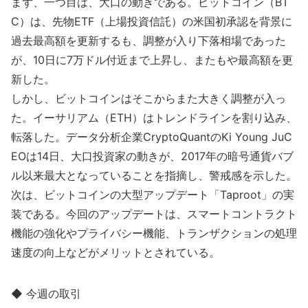
まず、一つ目は、大口の動きである。ビットコイン（BT
C）は、先物ETF（上場投資信託）の米国初承認を背景に
過去最高額を更新するも、調整が入り下落相場であった
が、10日に7万ドル付近まで上昇し、またもや最高額を更
新した。
しかし、ビットコインはそこからまた大きく調整が入っ
た。イーサリアム（ETH）はトレンドラインを割り込み、
転落した。データ分析企業CryptoQuantのKi Young JuC
EOは14日、大口投資家の動きが、2017年の暗号通貨バブ
ル以来最大となっていることを指摘し、警戒感を示した。
次は、ビットコインの大型アップデート「Taproot」の実
装である。今回のアップデートは、スマートコントラクト
機能の強化やプライバシー機能、トランザクションの処理
速度の向上などがメリットとされている。
◆ 今週の取引