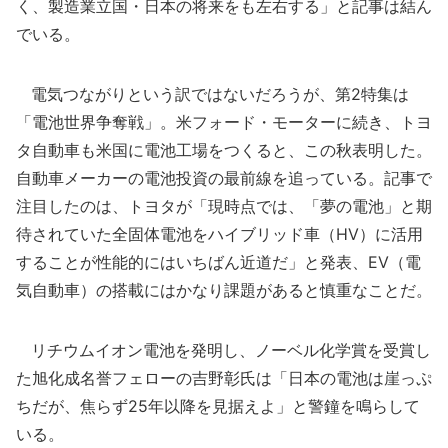
く、製造業立国・日本の将来をも左右する」と記事は結ん
でいる。
電気つながりという訳ではないだろうが、第2特集は
「電池世界争奪戦」。米フォード・モーターに続き、トヨ
タ自動車も米国に電池工場をつくると、この秋表明した。
自動車メーカーの電池投資の最前線を追っている。記事で
注目したのは、トヨタが「現時点では、「夢の電池」と期
待されていた全固体電池をハイブリッド車（HV）に活用
することが性能的にはいちばん近道だ」と発表、EV（電
気自動車）の搭載にはかなり課題があると慎重なことだ。
リチウムイオン電池を発明し、ノーベル化学賞を受賞し
た旭化成名誉フェローの吉野彰氏は「日本の電池は崖っぷ
ちだが、焦らず25年以降を見据えよ」と警鐘を鳴らして
いる。