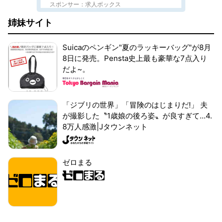
スポンサー：求人ボックス
姉妹サイト
Suicaのペンギン"夏のラッキーバッグ"が8月
8日に発売。Pensta史上最も豪華な7点入り
だよ~。
「ジブリの世界」「冒険のはじまりだ!」 夫
が撮影した〝1歳娘の後ろ姿〟が良すぎて...4.
8万人感激|Jタウンネット
ゼロまる