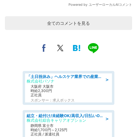
全てのコメントを見る
「土日祝休み」ヘルスケア業界での産業保健師業務/看護師/高時給/要資格:正看護師
＞
株式会社パソナ
大阪府 大阪市
時給2,300円
正社員
スポンサー：求人ボックス
組立・組付け/未経験OK/高収入/日払いOK/寮費無料/交替制
＞
株式会社綜合キャリアオプション
静岡県 富士市
時給1,700円～2,125円
正社員 / 派遣社員