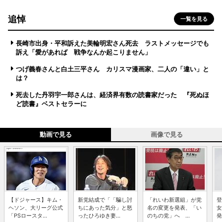
追悼
一覧を見る
長崎市出身・平和訴えた美輪明宏さん死去 ラストメッセージでも
訴え「愛があれば 戦争なんか起こりません」
つげ義春さんと白土三平さん カリスマ漫画家、二人の「違い」と
は？
死去した丹羽宇一郎さんは、経済界有数の読書家だった 『死ぬほ
ど読書』ベストセラーに
動画で見る
画像で見る
【ドジャース】キム・
新党結成で「「騙し討
「れいわ新選組」が党
登
ヘソン、大リーグ公式
ちにあった気分」と怒
名の変更を発表、「い
女
「PSロースタ...
ったひろゆき妻...
のちの党」へ ...
発