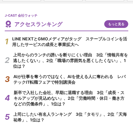
J-CAST 会社ウォッチ
アクセスランキング
もっと見る
LINE NEXTとGMOメディアがタッグ ステーブルコインを活
用したサービスの成長と事業拡大へ
上司からのランチの誘いを断りにくい理由 3位「情報共有を
逃したくない」、2位「職場の雰囲気を悪くしたくない」、1
位は？
AIが仕事を奪うのではなく、AIを使える人に奪われる レバ
テックIT転職フェアで特別講演会
新卒で入社した会社、早期に退職する理由 3位「成長・ス
キルアップが見込めない」、2位「労働時間・休日・働き方
などの労働条件」、1位は？
上司にしたい有名人ランキング 3位「タモリ」、2位「天海
祐希」、1位は？