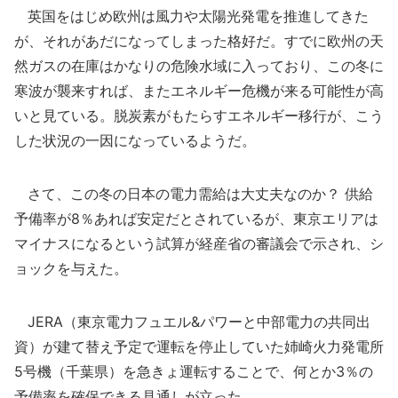
英国をはじめ欧州は風力や太陽光発電を推進してきた
が、それがあだになってしまった格好だ。すでに欧州の天
然ガスの在庫はかなりの危険水域に入っており、この冬に
寒波が襲来すれば、またエネルギー危機が来る可能性が高
いと見ている。脱炭素がもたらすエネルギー移行が、こう
した状況の一因になっているようだ。
さて、この冬の日本の電力需給は大丈夫なのか？ 供給
予備率が8％あれば安定だとされているが、東京エリアは
マイナスになるという試算が経産省の審議会で示され、シ
ョックを与えた。
JERA（東京電力フュエル&パワーと中部電力の共同出
資）が建て替え予定で運転を停止していた姉崎火力発電所
5号機（千葉県）を急きょ運転することで、何とか3％の
予備率を確保できる見通しが立った。