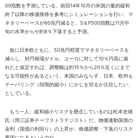
00指数を予測している。前回14年10月の米国の量的緩和
終了以降の株価推移を参考にシミュレーションを行い、マ
ネタリーベースが60兆円減ると、S＆P500指数は11月中
旬の水準からや約8％下落すると予測。
仮に日米欧ともに、50兆円程度でマネタリーベースを
減らし、対円相場がドル、ユーロに対して10％円高に振
れたと仮定すれば、調整幅は約15％から20％近くにまで
なる可能性があるという。米国のみならず、日本、欧州も
テーパリング（段階的縮小）にかじを切るか注目したい、
としている。
もう一人、緩和縮小リスクを懸念しているのは松本史雄
氏（岡三証券チーフストラテジスト）だ。物価連動国債の
金利（国債の利回り）の上昇が、株価調整・下落のリスク
要因になるというのだ。