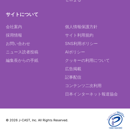
サイトについて
会社案内
個人情報保護方針
採用情報
サイト利用規約
お問い合わせ
SNS利用ポリシー
ニュース読者投稿
AIポリシー
編集長からの手紙
クッキーの利用について
広告掲載
記事配信
コンテンツ二次利用
日本インターネット報道協会
© 2026 J-CAST, Inc. All Rights Reserved.