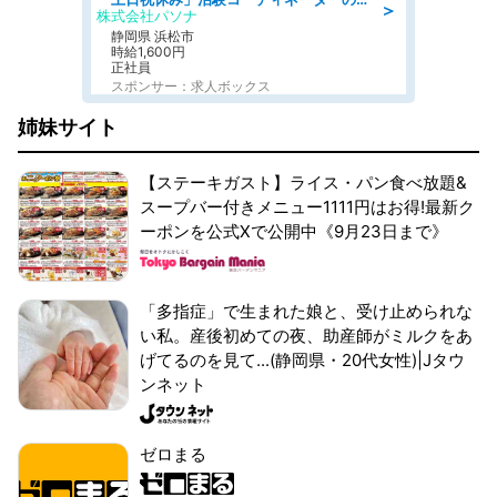
＞
株式会社パソナ
静岡県 浜松市
時給1,600円
正社員
スポンサー：求人ボックス
姉妹サイト
【ステーキガスト】ライス・パン食べ放題&
スープバー付きメニュー1111円はお得!最新ク
ーポンを公式Xで公開中《9月23日まで》
「多指症」で生まれた娘と、受け止められな
い私。産後初めての夜、助産師がミルクをあ
げてるのを見て...(静岡県・20代女性)|Jタウ
ンネット
ゼロまる