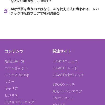
などの労働条件」、1位は？
AIが仕事を奪うのではなく、AIを使える人に奪われる レバ
テックIT転職フェアで特別講演会
コンテンツ
関連サイト
最新記事一覧
J-CASTニュース
コラムざんまい
J-CASTトレンド
ニュース pickup
J-CAST会社ウォッチ
マネー
BOOKウォッチ
キャリア
東京バーゲンマニア
ビジネス
Jタウンネット
アクセスランキング
ゼロまる