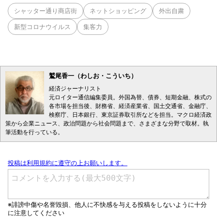
シャッター通り商店街
ネットショッピング
外出自粛
新型コロナウイルス
集客力
鷲尾香一（わしお・こういち）
経済ジャーナリスト
元ロイター通信編集委員。外国為替、債券、短期金融、株式の
各市場を担当後、財務省、経済産業省、国土交通省、金融庁、
検察庁、日本銀行、東京証券取引所などを担当。マクロ経済政
策から企業ニュース、政治問題から社会問題まで、さまざまな分野で取材。執
筆活動を行っている。