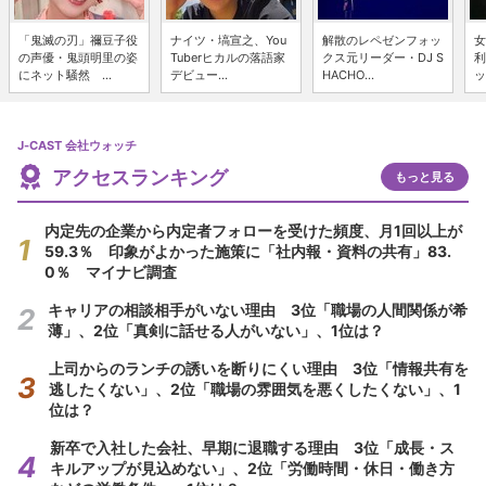
「鬼滅の刃」禰豆子役
ナイツ・塙宣之、You
解散のレペゼンフォッ
女
の声優・鬼頭明里の姿
Tuberヒカルの落語家
クス元リーダー・DJ S
利
にネット騒然 ...
デビュー...
HACHO...
ッ
J-CAST 会社ウォッチ
アクセスランキング
もっと見る
内定先の企業から内定者フォローを受けた頻度、月1回以上が
59.3％ 印象がよかった施策に「社内報・資料の共有」83.
0％ マイナビ調査
キャリアの相談相手がいない理由 3位「職場の人間関係が希
薄」、2位「真剣に話せる人がいない」、1位は？
上司からのランチの誘いを断りにくい理由 3位「情報共有を
逃したくない」、2位「職場の雰囲気を悪くしたくない」、1
位は？
新卒で入社した会社、早期に退職する理由 3位「成長・ス
キルアップが見込めない」、2位「労働時間・休日・働き方