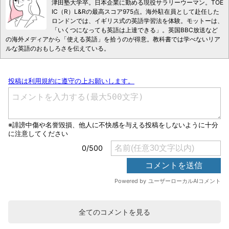
津田塾大学卒。日本企業に勤める現役サラリーウーマン。TOE
IC（R）L&Rの最高スコア975点。海外駐在員として赴任した
ロンドンでは、イギリス式の英語学習法を体験。モットーは、
「いくつになっても英語は上達できる」。英国BBC放送など
の海外メディアから「使える英語」を拾うのが得意。教科書では学べないリア
ルな英語のおもしろさを伝えている。
全てのコメントを見る