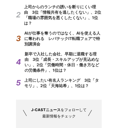
上司からのランチの誘いを断りにくい理
由 3位「情報共有を逃したくない」、2位
「職場の雰囲気を悪くしたくない」、1位
は？
AIが仕事を奪うのではなく、AIを使える人
に奪われる レバテックIT転職フェアで特
別講演会
新卒で入社した会社、早期に退職する理
由 3位「成長・スキルアップが見込めな
い」、2位「労働時間・休日・働き方など
の労働条件」、1位は？
上司にしたい有名人ランキング 3位「タ
モリ」、2位「天海祐希」、1位は？
J-CASTニュース
をフォローして
最新情報をチェック