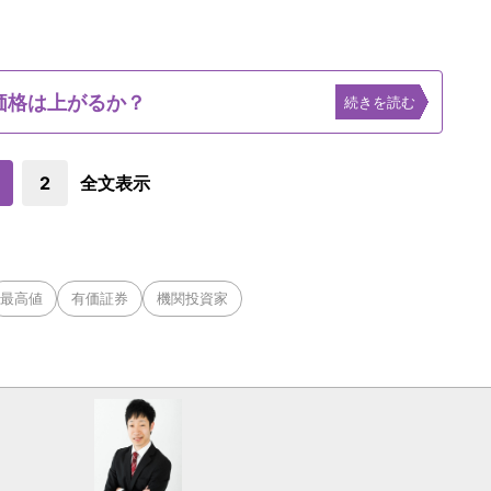
価格は上がるか？
続きを読む
2
全文表示
最高値
有価証券
機関投資家