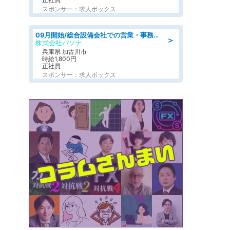
スポンサー：求人ボックス
09月開始/総合設備会社での営業・事務のお仕事/車通勤可/賞与あり/営業/営業事務
＞
株式会社パソナ
兵庫県 加古川市
時給1,800円
正社員
スポンサー：求人ボックス