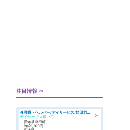
注目情報
PR
介護職・ヘルパー/デイサービス/額田郡幸田町/JR東海道本線 幸田/愛知県
＞
デイサービス燈いろ
愛知県 幸田町
時給1,200円
正社員