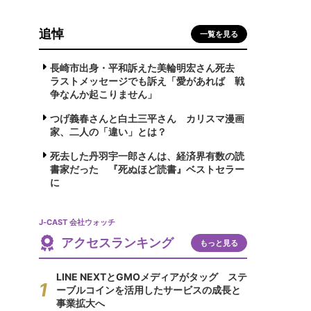
追悼
一覧を見る
長崎市出身・平和訴えた美輪明宏さん死去
ラストメッセージでも訴え「愛があれば 戦
争なんか起こりません」
つげ義春さんと白土三平さん カリスマ漫画
家、二人の「違い」とは？
死去した丹羽宇一郎さんは、経済界有数の読
書家だった 『死ぬほど読書』ベストセラー
に
J-CAST 会社ウォッチ
アクセスランキング
もっと見る
LINE NEXTとGMOメディアがタッグ ステ
ーブルコインを活用したサービスの成長と
事業拡大へ