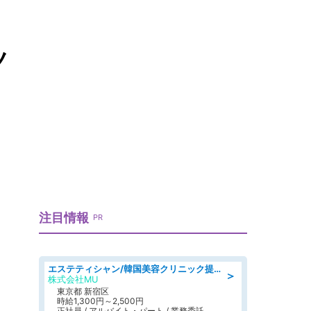
ノ
注目情報
PR
エステティシャン/韓国美容クリニック提携サロン
＞
株式会社MU
東京都 新宿区
時給1,300円～2,500円
正社員 / アルバイト・パート / 業務委託