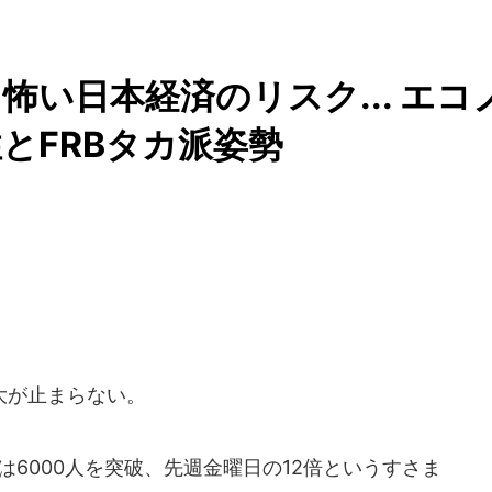
い日本経済のリスク... エコ
とFRBタカ派姿勢
大が止まらない。
は6000人を突破、先週金曜日の12倍というすさま