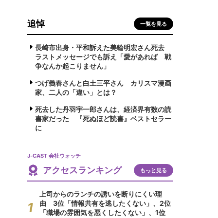
追悼
一覧を見る
長崎市出身・平和訴えた美輪明宏さん死去
ラストメッセージでも訴え「愛があれば 戦
争なんか起こりません」
つげ義春さんと白土三平さん カリスマ漫画
家、二人の「違い」とは？
死去した丹羽宇一郎さんは、経済界有数の読
書家だった 『死ぬほど読書』ベストセラー
に
J-CAST 会社ウォッチ
アクセスランキング
もっと見る
上司からのランチの誘いを断りにくい理
由 3位「情報共有を逃したくない」、2位
「職場の雰囲気を悪くしたくない」、1位