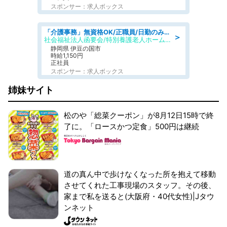
スポンサー：求人ボックス
「介護事務」無資格OK/正職員/日勤のみ/特別養護老人ホーム
＞
社会福祉法人函要会/特別養護老人ホーム 韮山・ぶなの森
静岡県 伊豆の国市
時給1,150円
正社員
スポンサー：求人ボックス
姉妹サイト
松のや「総菜クーポン」が8月12日15時で終
了に。「ロースかつ定食」500円は継続
道の真ん中で歩けなくなった所を抱えて移動
させてくれた工事現場のスタッフ。その後、
家まで私を送ると(大阪府・40代女性)|Jタウ
ンネット