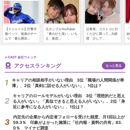
【ドジャース】打撃不
元カップルYouTuber
辻希美、コストコに行
「
振ベッツ、低迷のチー
「夜のひと笑い」いち
くたびに買って...大絶
紗
ムで「最も懸念...
え、新恋...
賛 少しア...
リ
J-CAST 会社ウォッチ
アクセスランキング
もっと見る
キャリアの相談相手がいない理由 3位「職場の人間関係が希
薄」、2位「真剣に話せる人がいない」、1位は？
キャリアのロールモデルがいない理由 3位「理想的だと思え
る人がいない」「真似できると思える人がいない」、2位「身
近に参考になる人がいない」、1位は？
内定先の企業から内定者フォローを受けた頻度、月1回以上が
59.3％ 印象がよかった施策に「社内報・資料の共有」83.
0％ マイナビ調査