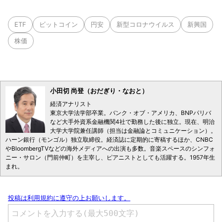
ETF
ビットコイン
円安
新型コロナウイルス
新興国
株価
小田切 尚登（おだぎり・なおと）
経済アナリスト
東京大学法学部卒業。バンク・オブ・アメリカ、BNPパリバ
など大手外資系金融機関4社で勤務した後に独立。現在、明治
大学大学院兼任講師（担当は金融論とコミュニケーション）。
ハーン銀行（モンゴル）独立取締役。経済誌に定期的に寄稿するほか、CNBC
やBloombergTVなどの海外メディアへの出演も多数。音楽スペースのシンフォ
ニー・サロン（門前仲町）を主宰し、ピアニストとしても活躍する。1957年生
まれ。