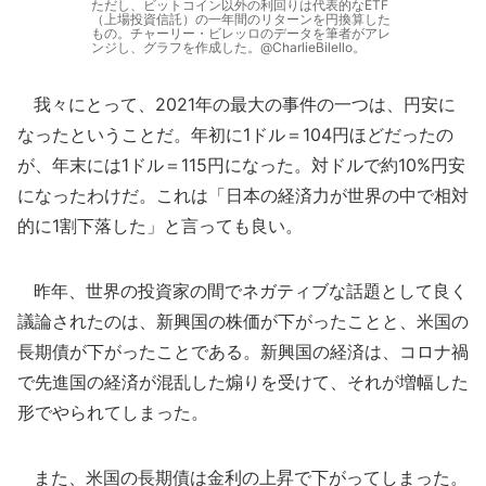
ただし、ビットコイン以外の利回りは代表的なETF
（上場投資信託）の一年間のリターンを円換算した
もの。チャーリー・ビレッロのデータを筆者がアレ
ンジし、グラフを作成した。@CharlieBilello。
我々にとって、2021年の最大の事件の一つは、円安に
なったということだ。年初に1ドル＝104円ほどだったの
が、年末には1ドル＝115円になった。対ドルで約10%円安
になったわけだ。これは「日本の経済力が世界の中で相対
的に1割下落した」と言っても良い。
昨年、世界の投資家の間でネガティブな話題として良く
議論されたのは、新興国の株価が下がったことと、米国の
長期債が下がったことである。新興国の経済は、コロナ禍
で先進国の経済が混乱した煽りを受けて、それが増幅した
形でやられてしまった。
また、米国の長期債は金利の上昇で下がってしまった。