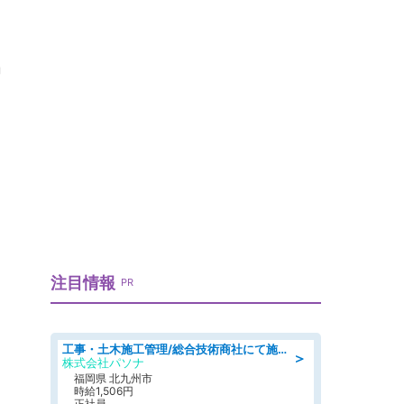
肩
注目情報
PR
工事・土木施工管理/総合技術商社にて施工管理のお仕事/即日勤務可/車通勤可/工事・土木施工管理/生産・品質管理
＞
株式会社パソナ
福岡県 北九州市
時給1,506円
正社員