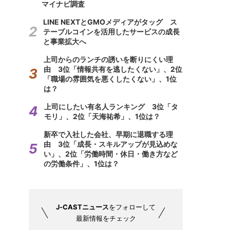
マイナビ調査
LINE NEXTとGMOメディアがタッグ ス
テーブルコインを活用したサービスの成長
と事業拡大へ
上司からのランチの誘いを断りにくい理
由 3位「情報共有を逃したくない」、2位
「職場の雰囲気を悪くしたくない」、1位
は？
上司にしたい有名人ランキング 3位「タ
モリ」、2位「天海祐希」、1位は？
新卒で入社した会社、早期に退職する理
由 3位「成長・スキルアップが見込めな
い」、2位「労働時間・休日・働き方など
の労働条件」、1位は？
J-CASTニュース
をフォローして
最新情報をチェック