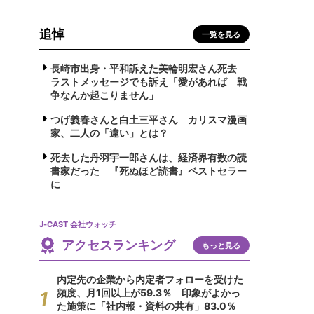
追悼
一覧を見る
長崎市出身・平和訴えた美輪明宏さん死去
ラストメッセージでも訴え「愛があれば 戦
争なんか起こりません」
つげ義春さんと白土三平さん カリスマ漫画
家、二人の「違い」とは？
死去した丹羽宇一郎さんは、経済界有数の読
書家だった 『死ぬほど読書』ベストセラー
に
J-CAST 会社ウォッチ
アクセスランキング
もっと見る
内定先の企業から内定者フォローを受けた
頻度、月1回以上が59.3％ 印象がよかっ
た施策に「社内報・資料の共有」83.0％