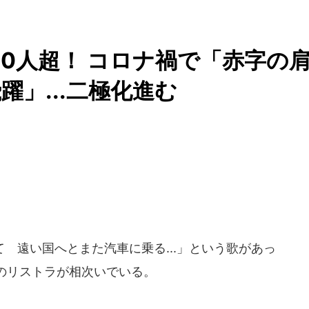
00人超！ コロナ禍で「赤字の
」...二極化進む
遠い国へとまた汽車に乗る...」という歌があっ
のリストラが相次いでいる。