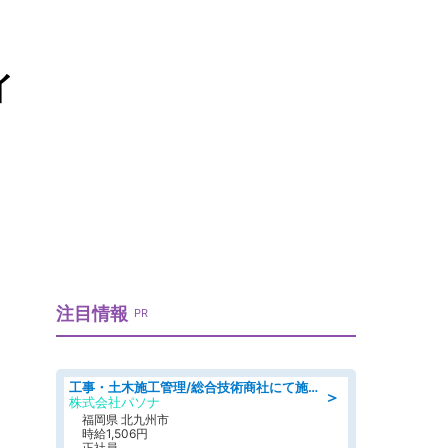
イ
注目情報
PR
工事・土木施工管理/総合技術商社にて施工管理のお仕事/即日勤務可/車通勤可/工事・土木施工管理/生産・品質管理
＞
株式会社パソナ
福岡県 北九州市
時給1,506円
正社員