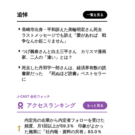
追悼
一覧を見る
長崎市出身・平和訴えた美輪明宏さん死去
ラストメッセージでも訴え「愛があれば 戦
争なんか起こりません」
つげ義春さんと白土三平さん カリスマ漫画
家、二人の「違い」とは？
死去した丹羽宇一郎さんは、経済界有数の読
書家だった 『死ぬほど読書』ベストセラー
に
J-CAST 会社ウォッチ
アクセスランキング
もっと見る
内定先の企業から内定者フォローを受けた
頻度、月1回以上が59.3％ 印象がよかっ
た施策に「社内報・資料の共有」83.0％