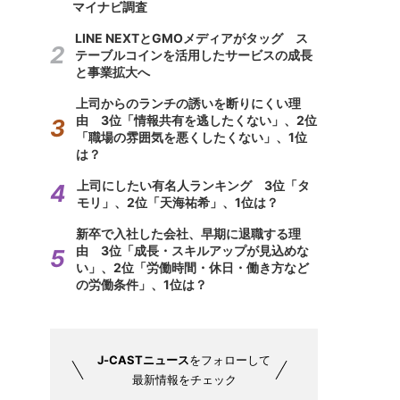
マイナビ調査
LINE NEXTとGMOメディアがタッグ ス
テーブルコインを活用したサービスの成長
と事業拡大へ
上司からのランチの誘いを断りにくい理
由 3位「情報共有を逃したくない」、2位
「職場の雰囲気を悪くしたくない」、1位
は？
上司にしたい有名人ランキング 3位「タ
モリ」、2位「天海祐希」、1位は？
新卒で入社した会社、早期に退職する理
由 3位「成長・スキルアップが見込めな
い」、2位「労働時間・休日・働き方など
の労働条件」、1位は？
J-CASTニュース
をフォローして
最新情報をチェック