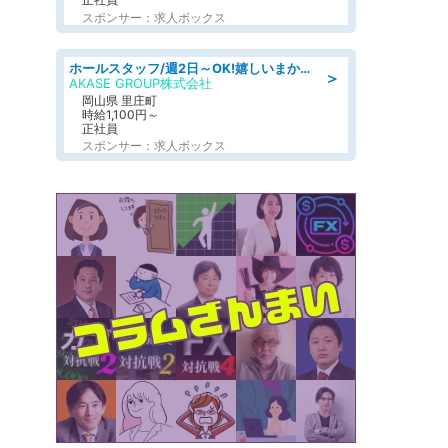
スポンサー：求人ボックス
ホールスタッフ/週2日～OK!嬉しいまかない付き/岡山県/浅口郡里庄町
＞
AKASE GROUP株式会社
岡山県 里庄町
時給1,100円～
正社員
スポンサー：求人ボックス