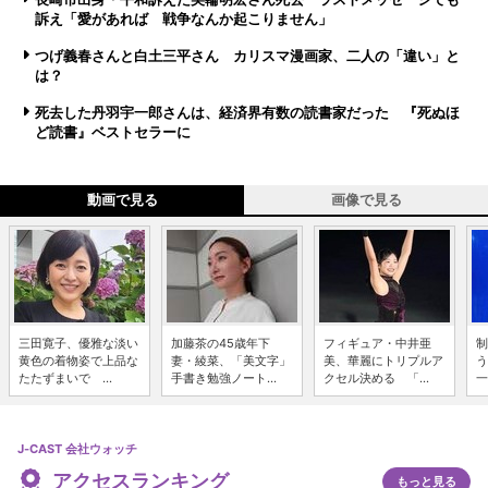
訴え「愛があれば 戦争なんか起こりません」
つげ義春さんと白土三平さん カリスマ漫画家、二人の「違い」と
は？
死去した丹羽宇一郎さんは、経済界有数の読書家だった 『死ぬほ
ど読書』ベストセラーに
動画で見る
画像で見る
三田寛子、優雅な淡い
加藤茶の45歳年下
フィギュア・中井亜
制
黄色の着物姿で上品な
妻・綾菜、「美文字」
美、華麗にトリプルア
う
たたずまいで ...
手書き勉強ノート...
クセル決める 「...
一
J-CAST 会社ウォッチ
アクセスランキング
もっと見る