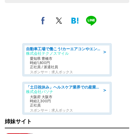
自動車工場で働こう!カーエアコンやエンジンの製造・加工業務/寮完備 denso aichi
＞
株式会社テクノスマイル
愛知県 豊橋市
時給1,800円
正社員 / 派遣社員
スポンサー：求人ボックス
「土日祝休み」ヘルスケア業界での産業保健師業務/看護師/高時給/要資格:正看護師
＞
株式会社パソナ
大阪府 大阪市
時給2,300円
正社員
スポンサー：求人ボックス
姉妹サイト