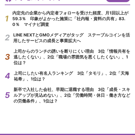
内定先の企業から内定者フォローを受けた頻度、月1回以上が
59.3％ 印象がよかった施策に「社内報・資料の共有」83.
0％ マイナビ調査
LINE NEXTとGMOメディアがタッグ ステーブルコインを活
用したサービスの成長と事業拡大へ
上司からのランチの誘いを断りにくい理由 3位「情報共有を
逃したくない」、2位「職場の雰囲気を悪くしたくない」、1
位は？
上司にしたい有名人ランキング 3位「タモリ」、2位「天海
祐希」、1位は？
新卒で入社した会社、早期に退職する理由 3位「成長・スキ
ルアップが見込めない」、2位「労働時間・休日・働き方など
の労働条件」、1位は？