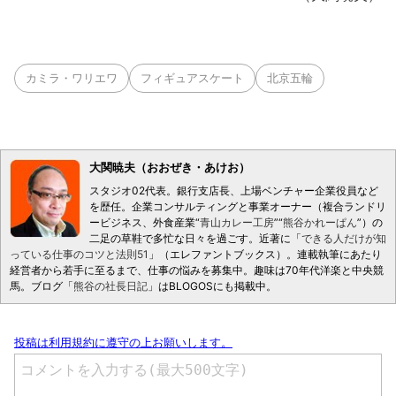
カミラ・ワリエワ
フィギュアスケート
北京五輪
大関暁夫（おおぜき・あけお）
スタジオ02代表。銀行支店長、上場ベンチャー企業役員など
を歴任。企業コンサルティングと事業オーナー（複合ランドリ
ービジネス、外食産業“
青山カレー工房
”“
熊谷かれーぱん
”）の
二足の草鞋で多忙な日々を過ごす。近著に「
できる人だけが知
っている仕事のコツと法則51
」（エレファントブックス）。連載執筆にあたり
経営者から若手に至るまで、仕事の悩みを募集中。趣味は70年代洋楽と中央競
馬。ブログ「
熊谷の社長日記
」はBLOGOSにも掲載中。