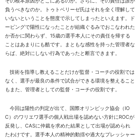
その根本原因がどこにあるのか。さらに、その責任は誰が
負うべきなのか。トゥトベリーゼ氏はそれを全く理解して
いないということを態度で示してしまったといえます。ド
ーピングで陽性になったことが組織ぐるみでおこなわれた
か否かに関わらず、15歳の選手本人にその責任を帰する
ことはあまりにも酷です。まともな感性を持った管理者な
らば、絶対にしない行為であったと断言できます。
技術を指導し教えることだけが監督・コーチの役割では
なく、選手が最良の条件で試合ができる環境を整えること
もまた、管理者としての監督・コーチの役割です。
今回は陽性の判定が出て、国際オリンピック協会（IO
C）のワリエワ選手の個人戦出場を認めない方針にROCが
反発し、CASに仲裁を求めた結果として出場が認められ
たわけです。選手本人の精神的動揺や過大なプレッシャー