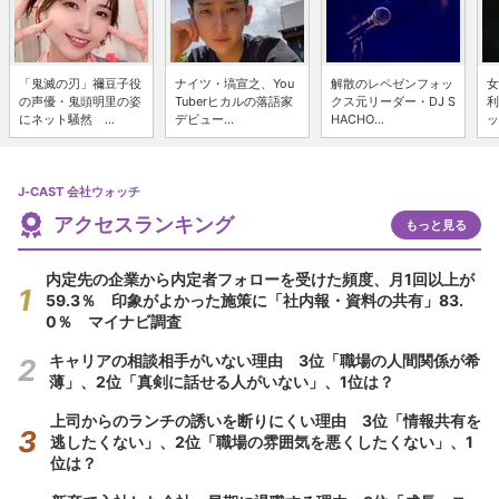
「鬼滅の刃」禰豆子役
ナイツ・塙宣之、You
解散のレペゼンフォッ
女
の声優・鬼頭明里の姿
Tuberヒカルの落語家
クス元リーダー・DJ S
利
にネット騒然 ...
デビュー...
HACHO...
ッ
J-CAST 会社ウォッチ
アクセスランキング
もっと見る
内定先の企業から内定者フォローを受けた頻度、月1回以上が
59.3％ 印象がよかった施策に「社内報・資料の共有」83.
0％ マイナビ調査
キャリアの相談相手がいない理由 3位「職場の人間関係が希
薄」、2位「真剣に話せる人がいない」、1位は？
上司からのランチの誘いを断りにくい理由 3位「情報共有を
逃したくない」、2位「職場の雰囲気を悪くしたくない」、1
位は？