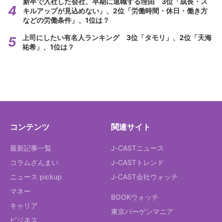
新卒で入社した会社、早期に退職する理由 3位「成長・ス
キルアップが見込めない」、2位「労働時間・休日・働き方
などの労働条件」、1位は？
上司にしたい有名人ランキング 3位「タモリ」、2位「天海
祐希」、1位は？
コンテンツ
関連サイト
最新記事一覧
J-CASTニュース
コラムざんまい
J-CASTトレンド
ニュース pickup
J-CAST会社ウォッチ
マネー
BOOKウォッチ
キャリア
東京バーゲンマニア
ビジネス