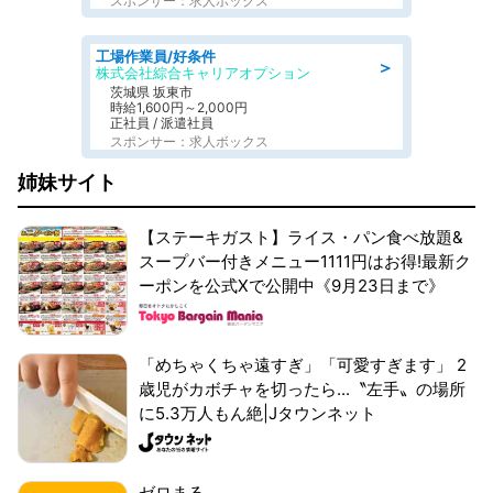
スポンサー：求人ボックス
工場作業員/好条件
＞
株式会社綜合キャリアオプション
茨城県 坂東市
時給1,600円～2,000円
正社員 / 派遣社員
スポンサー：求人ボックス
姉妹サイト
【ステーキガスト】ライス・パン食べ放題&
スープバー付きメニュー1111円はお得!最新ク
ーポンを公式Xで公開中《9月23日まで》
「めちゃくちゃ遠すぎ」「可愛すぎます」 2
歳児がカボチャを切ったら...〝左手〟の場所
に5.3万人もん絶|Jタウンネット
ゼロまる