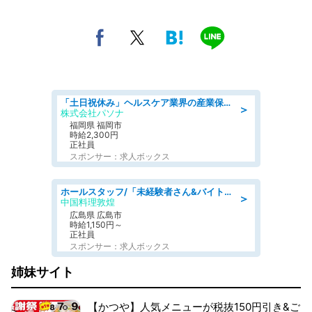
「土日祝休み」ヘルスケア業界の産業保健師/高時給/未経験OK/要資格:保健師、正看護師
＞
株式会社パソナ
福岡県 福岡市
時給2,300円
正社員
スポンサー：求人ボックス
ホールスタッフ/「未経験者さん&バイトデビューも大歓迎」残業ほぼなし×1日3時間〜勤務OK!フォロー体制も充実/広島県/広島市南区
＞
中国料理敦煌
広島県 広島市
時給1,150円～
正社員
スポンサー：求人ボックス
姉妹サイト
【かつや】人気メニューが税抜150円引き&ご