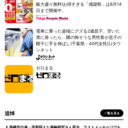
飯大盛り無料!お得すぎる「感謝祭」は8月14
日まで開催中。
電車に乗った途端にグズる2歳息子。空いた
席に座ったら、隣の怖そうな男性客が息子の
帽子に手を伸ばし(千葉県・40代女性)|Jタウ
ンネット
ゼロまる
追悼
一覧を見る
長崎市出身・平和訴えた美輪明宏さん死去 ラストメッセージでも