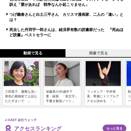
訴え「愛があれば 戦争なんか起こりません」
つげ義春さんと白土三平さん カリスマ漫画家、二人の「違い」と
は？
死去した丹羽宇一郎さんは、経済界有数の読書家だった 『死ぬほ
ど読書』ベストセラーに
動画で見る
画像で見る
三田寛子、優雅な淡い
加藤茶の45歳年下
フィギュア・中井亜
制
黄色の着物姿で上品な
妻・綾菜、「美文字」
美、華麗にトリプルア
う
たたずまいで ...
手書き勉強ノート...
クセル決める 「...
一
J-CAST 会社ウォッチ
アクセスランキング
もっと見る