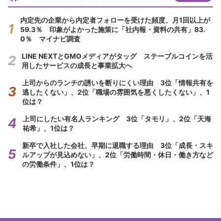
内定先の企業から内定者フォローを受けた頻度、月1回以上が
59.3％ 印象がよかった施策に「社内報・資料の共有」83.
0％ マイナビ調査
LINE NEXTとGMOメディアがタッグ ステーブルコインを活
用したサービスの成長と事業拡大へ
上司からのランチの誘いを断りにくい理由 3位「情報共有を
逃したくない」、2位「職場の雰囲気を悪くしたくない」、1
位は？
上司にしたい有名人ランキング 3位「タモリ」、2位「天海
祐希」、1位は？
新卒で入社した会社、早期に退職する理由 3位「成長・スキ
ルアップが見込めない」、2位「労働時間・休日・働き方など
の労働条件」、1位は？