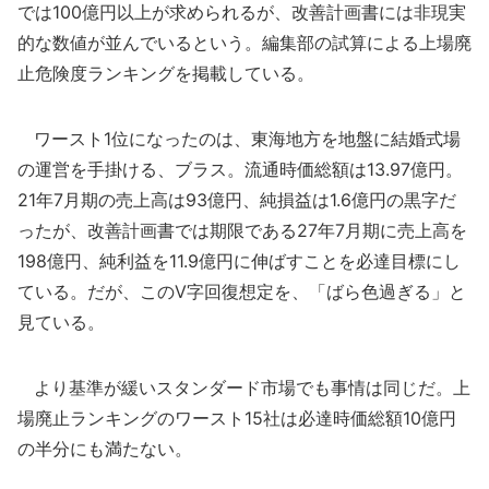
では100億円以上が求められるが、改善計画書には非現実
的な数値が並んでいるという。編集部の試算による上場廃
止危険度ランキングを掲載している。
ワースト1位になったのは、東海地方を地盤に結婚式場
の運営を手掛ける、ブラス。流通時価総額は13.97億円。
21年7月期の売上高は93億円、純損益は1.6億円の黒字だ
ったが、改善計画書では期限である27年7月期に売上高を
198億円、純利益を11.9億円に伸ばすことを必達目標にし
ている。だが、このV字回復想定を、「ばら色過ぎる」と
見ている。
より基準が緩いスタンダード市場でも事情は同じだ。上
場廃止ランキングのワースト15社は必達時価総額10億円
の半分にも満たない。