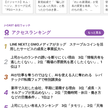
【ドジャース】キム・
新党結成で「「騙し討
「れいわ新選組」が党
登
ヘソン、大リーグ公式
ちにあった気分」と怒
名の変更を発表、「い
女
「PSロースタ...
ったひろゆき妻...
のちの党」へ ...
発
J-CAST 会社ウォッチ
アクセスランキング
もっと見る
LINE NEXTとGMOメディアがタッグ ステーブルコインを活
用したサービスの成長と事業拡大へ
上司からのランチの誘いを断りにくい理由 3位「情報共有を
逃したくない」、2位「職場の雰囲気を悪くしたくない」、1
位は？
AIが仕事を奪うのではなく、AIを使える人に奪われる レバ
テックIT転職フェアで特別講演会
新卒で入社した会社、早期に退職する理由 3位「成長・ス
キルアップが見込めない」、2位「労働時間・休日・働き方
などの労働条件」、1位は？
上司にしたい有名人ランキング 3位「タモリ」、2位「天海