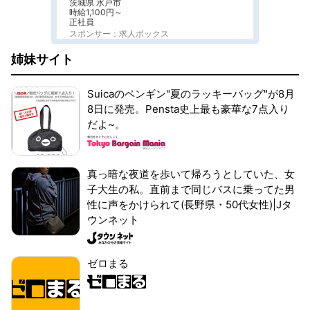
茨城県 水戸市
時給1,100円～
正社員
スポンサー：求人ボックス
姉妹サイト
Suicaのペンギン"夏のラッキーバッグ"が8月
8日に発売。Pensta史上最も豪華な7点入り
だよ~。
真っ暗な夜道を歩いて帰ろうとしていた、女
子大生の私。直前まで同じバスに乗ってた男
性に声をかけられて(長野県・50代女性)|Jタ
ウンネット
ゼロまる