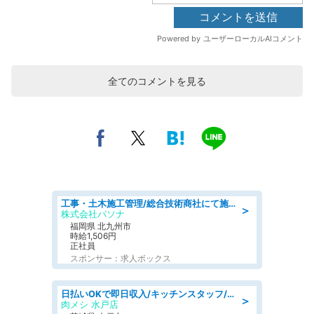
全てのコメントを見る
工事・土木施工管理/総合技術商社にて施工管理のお仕事/即日勤務可/車通勤可/工事・土木施工管理/生産・品質管理
＞
株式会社パソナ
福岡県 北九州市
時給1,506円
正社員
スポンサー：求人ボックス
日払いOKで即日収入/キッチンスタッフ/デリバリー業務など、自己成長可能な幅広い仕事に挑戦!髪型自由&ピアス・ネイルOK/茨城県/水戸市
＞
肉メシ 水戸店