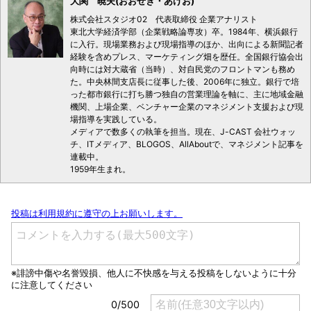
大関 暁夫(おおぜき・あけお)
株式会社スタジオ02 代表取締役 企業アナリスト
東北大学経済学部（企業戦略論専攻）卒。1984年、横浜銀行
に入行。現場業務および現場指導のほか、出向による新聞記者
経験を含めプレス、マーケティング畑を歴任。全国銀行協会出
向時には対大蔵省（当時）、対自民党のフロントマンも務め
た。中央林間支店長に従事した後、2006年に独立。銀行で培
った都市銀行に打ち勝つ独自の営業理論を軸に、主に地域金融
機関、上場企業、ベンチャー企業のマネジメント支援および現
場指導を実践している。
メディアで数多くの執筆を担当。現在、J-CAST 会社ウォッ
チ、ITメディア、BLOGOS、AllAboutで、マネジメント記事を
連載中。
1959年生まれ。