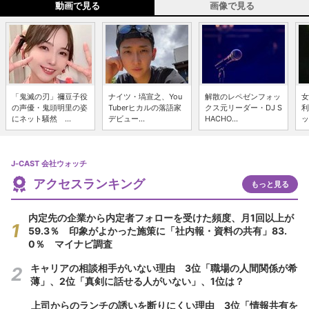
動画で見る
画像で見る
「鬼滅の刃」禰豆子役
ナイツ・塙宣之、You
解散のレペゼンフォッ
女
の声優・鬼頭明里の姿
Tuberヒカルの落語家
クス元リーダー・DJ S
利
にネット騒然 ...
デビュー...
HACHO...
ッ
J-CAST 会社ウォッチ
アクセスランキング
もっと見る
内定先の企業から内定者フォローを受けた頻度、月1回以上が
59.3％ 印象がよかった施策に「社内報・資料の共有」83.
0％ マイナビ調査
キャリアの相談相手がいない理由 3位「職場の人間関係が希
薄」、2位「真剣に話せる人がいない」、1位は？
上司からのランチの誘いを断りにくい理由 3位「情報共有を