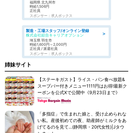
福岡県 北九州市
時給1,506円
正社員
スポンサー：求人ボックス
製造・工場スタッフ/オンライン登録
＞
株式会社綜合キャリアオプション
埼玉県 羽生市
時給1,600円～2,000円
正社員 / 派遣社員
スポンサー：求人ボックス
姉妹サイト
【ステーキガスト】ライス・パン食べ放題&
スープバー付きメニュー1111円はお得!最新ク
ーポンを公式Xで公開中《9月23日まで》
「多指症」で生まれた娘と、受け止められな
い私。産後初めての夜、助産師がミルクをあ
げてるのを見て...(静岡県・20代女性)|Jタウ