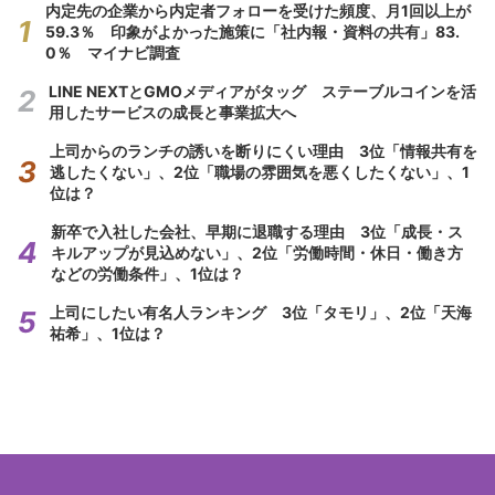
内定先の企業から内定者フォローを受けた頻度、月1回以上が
59.3％ 印象がよかった施策に「社内報・資料の共有」83.
0％ マイナビ調査
LINE NEXTとGMOメディアがタッグ ステーブルコインを活
用したサービスの成長と事業拡大へ
上司からのランチの誘いを断りにくい理由 3位「情報共有を
逃したくない」、2位「職場の雰囲気を悪くしたくない」、1
位は？
新卒で入社した会社、早期に退職する理由 3位「成長・ス
キルアップが見込めない」、2位「労働時間・休日・働き方
などの労働条件」、1位は？
上司にしたい有名人ランキング 3位「タモリ」、2位「天海
祐希」、1位は？