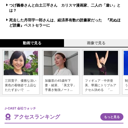
つげ義春さんと白土三平さん カリスマ漫画家、二人の「違い」と
は？
死去した丹羽宇一郎さんは、経済界有数の読書家だった 『死ぬほ
ど読書』ベストセラーに
動画で見る
画像で見る
三田寛子、優雅な淡い
加藤茶の45歳年下
フィギュア・中井亜
制
黄色の着物姿で上品な
妻・綾菜、「美文字」
美、華麗にトリプルア
う
たたずまいで ...
手書き勉強ノート...
クセル決める 「...
一
J-CAST 会社ウォッチ
アクセスランキング
もっと見る