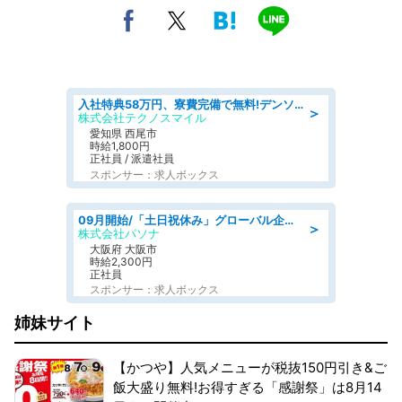
入社特典58万円、寮費完備で無料!デンソーで働こう!自動車工場で小型部品の検査業務 denso aichi
＞
株式会社テクノスマイル
愛知県 西尾市
時給1,800円
正社員 / 派遣社員
スポンサー：求人ボックス
09月開始/「土日祝休み」グローバル企業での産業保健のお仕事/保健師/高時給/残業なし/服装自由
＞
株式会社パソナ
大阪府 大阪市
時給2,300円
正社員
スポンサー：求人ボックス
姉妹サイト
【かつや】人気メニューが税抜150円引き&ご
飯大盛り無料!お得すぎる「感謝祭」は8月14