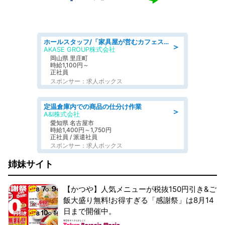
ホールスタッフ/「家具屋が営むカフェスタッフ!」週2日～OK!嬉しいまかない付き/岡山県/浅口郡里庄町
＞
AKASE GROUP株式会社
岡山県 里庄町
時給1,100円～
正社員
スポンサー：求人ボックス
定温倉庫内での商品の仕分け作業
＞
A&I株式会社
愛知県 名古屋市
時給1,400円～1,750円
正社員 / 派遣社員
スポンサー：求人ボックス
姉妹サイト
【かつや】人気メニューが税抜150円引き&ご
飯大盛り無料!お得すぎる「感謝祭」は8月14
日まで開催中。