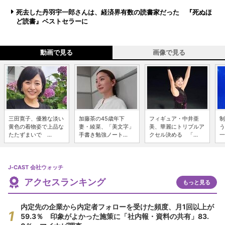
死去した丹羽宇一郎さんは、経済界有数の読書家だった 『死ぬほ
ど読書』ベストセラーに
動画で見る
画像で見る
三田寛子、優雅な淡い
加藤茶の45歳年下
フィギュア・中井亜
制
黄色の着物姿で上品な
妻・綾菜、「美文字」
美、華麗にトリプルア
う
たたずまいで ...
手書き勉強ノート...
クセル決める 「...
一
J-CAST 会社ウォッチ
アクセスランキング
もっと見る
内定先の企業から内定者フォローを受けた頻度、月1回以上が
59.3％ 印象がよかった施策に「社内報・資料の共有」83.