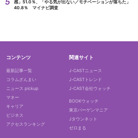
感」51.0％、「やる気が出ない／モチベーションが落ちた」
40.8％ マイナビ調査
コンテンツ
関連サイト
最新記事一覧
J-CASTニュース
コラムざんまい
J-CASTトレンド
ニュース pickup
J-CAST会社ウォッチ
マネー
BOOKウォッチ
キャリア
東京バーゲンマニア
ビジネス
Jタウンネット
アクセスランキング
ゼロまる