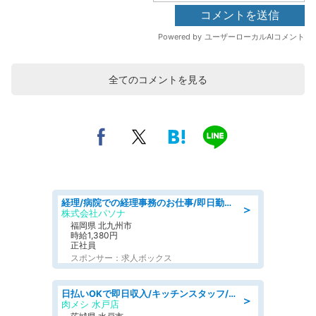
全てのコメントを見る
経理/病院での経理事務のお仕事/即日勤務可/車通勤可/経理/一般事務
＞
株式会社パソナ
福岡県 北九州市
時給1,380円
正社員
スポンサー：求人ボックス
日払いOKで即日収入/キッチンスタッフ/デリバリー業務など、自己成長可能な幅広い仕事に挑戦!髪型自由&ピアス・ネイルOK/茨城県/水戸市
＞
肉メシ 水戸店