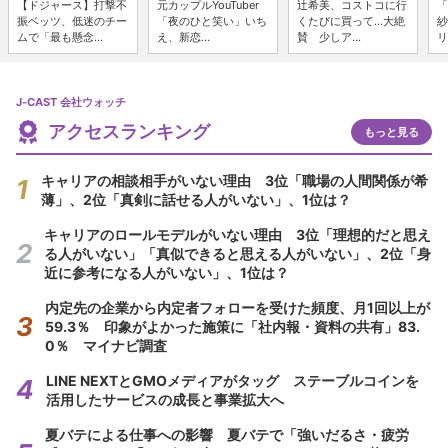
【ドジャース】打撃不
元カップルYouTuber
辻希美、コストコに行
「
振ベッツ、低迷のチー
「夜のひと笑い」いち
くたびに買って...大絶
紗
ムで「最も懸念...
え、新恋...
賛 少しア...
リ
J-CAST 会社ウォッチ
アクセスランキング
もっと見る
キャリアの相談相手がいない理由 3位「職場の人間関係が希
薄」、2位「真剣に話せる人がいない」、1位は？
キャリアのロールモデルがいない理由 3位「理想的だと思え
る人がいない」「真似できると思える人がいない」、2位「身
近に参考になる人がいない」、1位は？
内定先の企業から内定者フォローを受けた頻度、月1回以上が
59.3％ 印象がよかった施策に「社内報・資料の共有」83.
0％ マイナビ調査
LINE NEXTとGMOメディアがタッグ ステーブルコインを
活用したサービスの成長と事業拡大へ
夏バテによる仕事への影響 夏バテで「強いだるさ・疲労