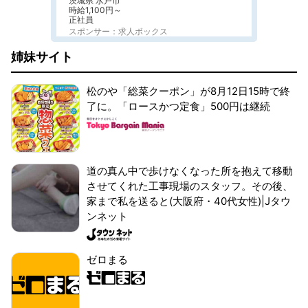
茨城県 水戸市
時給1,100円～
正社員
スポンサー：求人ボックス
姉妹サイト
松のや「総菜クーポン」が8月12日15時で終
了に。「ロースかつ定食」500円は継続
道の真ん中で歩けなくなった所を抱えて移動
させてくれた工事現場のスタッフ。その後、
家まで私を送ると(大阪府・40代女性)|Jタウ
ンネット
ゼロまる