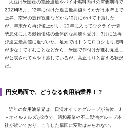
大豆は米国産の需給逼迫やバイオ燃料向けの需要期待で
2021年5月、12年に付けた過去最高値をうかがう水準まで
上昇。南米の豊作観測などから10月にかけて下落した
が、年末から再び値上がり。22年に入ってウクライナ情
勢悪化による穀物価格の全体的な高騰を受け、3月には再
び過去最高値に近づいた。足元ではトウモロコシより肥料
が少なくてすむことなどから、米国で作付けが進む見通し
が公表されてやや下落しているが、高止まりと言える状況
だ。
円安局面で、どうなる食用油業界！？
近年の食用油業界は、日清オイリオグループが首位、J
－オイルミルズが2位で、昭和産業や不二製油グループ本
社が続いており、こうした構図に変動はみられない。