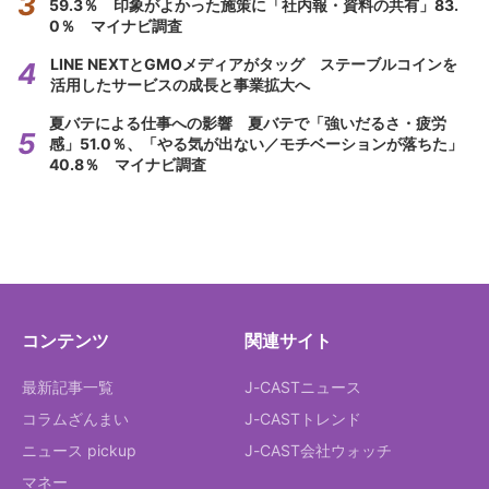
59.3％ 印象がよかった施策に「社内報・資料の共有」83.
0％ マイナビ調査
LINE NEXTとGMOメディアがタッグ ステーブルコインを
活用したサービスの成長と事業拡大へ
夏バテによる仕事への影響 夏バテで「強いだるさ・疲労
感」51.0％、「やる気が出ない／モチベーションが落ちた」
40.8％ マイナビ調査
コンテンツ
関連サイト
最新記事一覧
J-CASTニュース
コラムざんまい
J-CASTトレンド
ニュース pickup
J-CAST会社ウォッチ
マネー