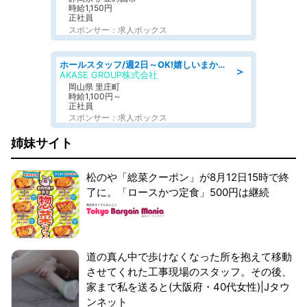
時給1,150円
正社員
スポンサー：求人ボックス
ホールスタッフ/週2日～OK!嬉しいまかない付き/岡山県/浅口郡里庄町
＞
AKASE GROUP株式会社
岡山県 里庄町
時給1,100円～
正社員
スポンサー：求人ボックス
姉妹サイト
松のや「総菜クーポン」が8月12日15時で終
了に。「ロースかつ定食」500円は継続
道の真ん中で歩けなくなった所を抱えて移動
させてくれた工事現場のスタッフ。その後、
家まで私を送ると(大阪府・40代女性)|Jタウ
ンネット