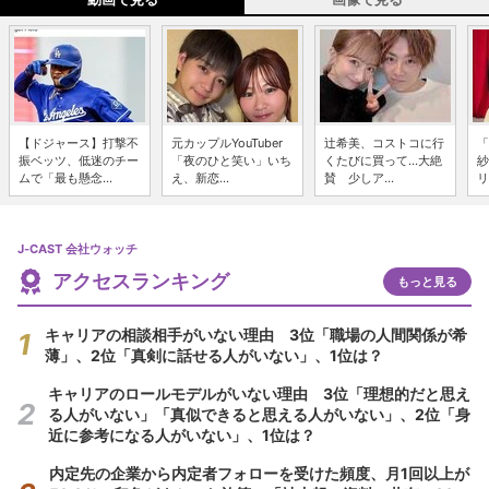
【ドジャース】打撃不
元カップルYouTuber
辻希美、コストコに行
「
振ベッツ、低迷のチー
「夜のひと笑い」いち
くたびに買って...大絶
紗
ムで「最も懸念...
え、新恋...
賛 少しア...
リ
J-CAST 会社ウォッチ
アクセスランキング
もっと見る
キャリアの相談相手がいない理由 3位「職場の人間関係が希
薄」、2位「真剣に話せる人がいない」、1位は？
キャリアのロールモデルがいない理由 3位「理想的だと思え
る人がいない」「真似できると思える人がいない」、2位「身
近に参考になる人がいない」、1位は？
内定先の企業から内定者フォローを受けた頻度、月1回以上が