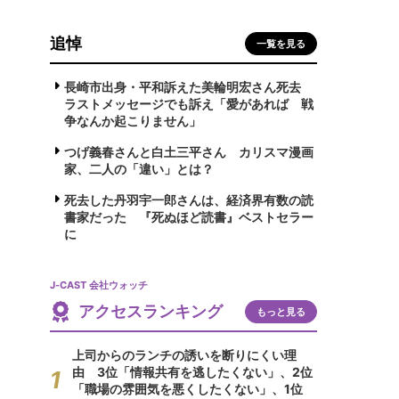
追悼
一覧を見る
長崎市出身・平和訴えた美輪明宏さん死去
ラストメッセージでも訴え「愛があれば 戦
争なんか起こりません」
つげ義春さんと白土三平さん カリスマ漫画
家、二人の「違い」とは？
死去した丹羽宇一郎さんは、経済界有数の読
書家だった 『死ぬほど読書』ベストセラー
に
J-CAST 会社ウォッチ
アクセスランキング
もっと見る
上司からのランチの誘いを断りにくい理
由 3位「情報共有を逃したくない」、2位
「職場の雰囲気を悪くしたくない」、1位