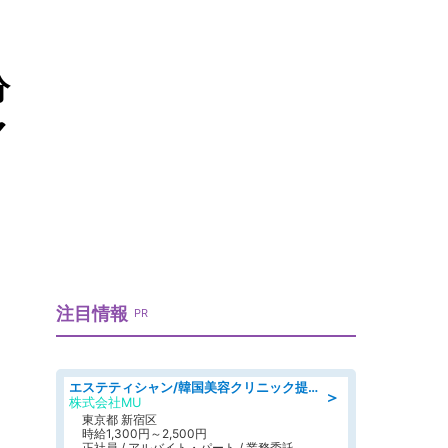
分
マ
注目情報
PR
エステティシャン/韓国美容クリニック提携サロン
＞
株式会社MU
東京都 新宿区
時給1,300円～2,500円
正社員 / アルバイト・パート / 業務委託