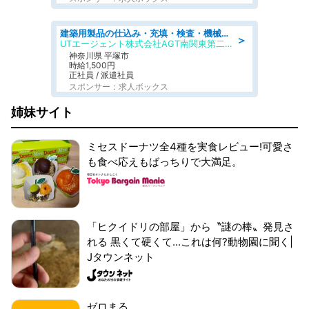
建築用製品の仕込み・充填・検査・機械操作/寮完備/日払い/工場・製造
＞
UTエージェント株式会社AGT南関東第二CU
神奈川県 平塚市
時給1,500円
正社員 / 派遣社員
スポンサー：求人ボックス
姉妹サイト
ミセスドーナツ全4種を実食レビュー!可愛さ
も食べ応えもばっちりで大満足。
「ヒクイドリの部屋」から〝謎の棒〟発見さ
れる 黒くて硬くて...これは何?動物園に聞く|
Jタウンネット
ゼロまる