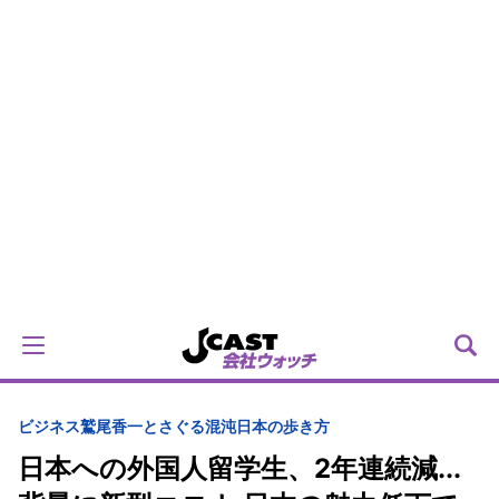
ビジネス
鷲尾香一とさぐる混沌日本の歩き方
日本への外国人留学生、2年連続減...