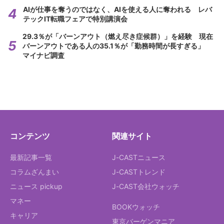
AIが仕事を奪うのではなく、AIを使える人に奪われる レバ
テックIT転職フェアで特別講演会
29.3％が「バーンアウト（燃え尽き症候群）」を経験 現在
バーンアウトである人の35.1％が「勤務時間が長すぎる」
マイナビ調査
コンテンツ
関連サイト
最新記事一覧
J-CASTニュース
コラムざんまい
J-CASTトレンド
ニュース pickup
J-CAST会社ウォッチ
マネー
BOOKウォッチ
キャリア
東京バーゲンマニア