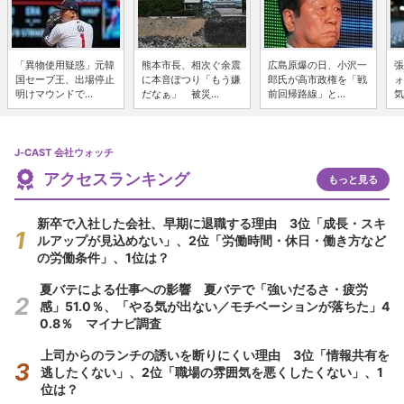
「異物使用疑惑」元韓
熊本市長、相次ぐ余震
広島原爆の日、小沢一
張
国セーブ王、出場停止
に本音ぽつり「もう嫌
郎氏が高市政権を「戦
ォ
明けマウンドで...
だなぁ」 被災...
前回帰路線」と...
気
J-CAST 会社ウォッチ
アクセスランキング
もっと見る
新卒で入社した会社、早期に退職する理由 3位「成長・スキ
ルアップが見込めない」、2位「労働時間・休日・働き方など
の労働条件」、1位は？
夏バテによる仕事への影響 夏バテで「強いだるさ・疲労
感」51.0％、「やる気が出ない／モチベーションが落ちた」4
0.8％ マイナビ調査
上司からのランチの誘いを断りにくい理由 3位「情報共有を
逃したくない」、2位「職場の雰囲気を悪くしたくない」、1
位は？